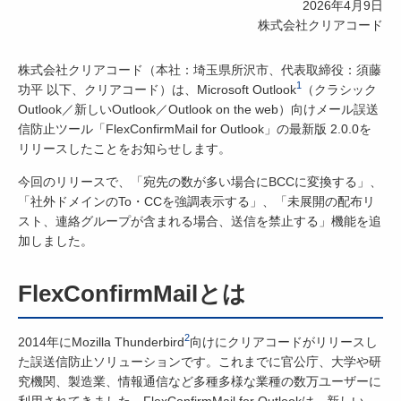
2026年4月9日
株式会社クリアコード
株式会社クリアコード（本社：埼玉県所沢市、代表取締役：須藤
1
功平 以下、クリアコード）は、Microsoft Outlook
（クラシック
Outlook／新しいOutlook／Outlook on the web）向けメール誤送
信防止ツール「FlexConfirmMail for Outlook」の最新版 2.0.0を
リリースしたことをお知らせします。
今回のリリースで、「宛先の数が多い場合にBCCに変換する」、
「社外ドメインのTo・CCを強調表示する」、「未展開の配布リ
スト、連絡グループが含まれる場合、送信を禁止する」機能を追
加しました。
FlexConfirmMailとは
2
2014年にMozilla Thunderbird
向けにクリアコードがリリースし
た誤送信防止ソリューションです。これまでに官公庁、大学や研
究機関、製造業、情報通信など多種多様な業種の数万ユーザーに
利用されてきました。FlexConfirmMail for Outlookは、新しい