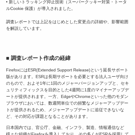
• 新しいトラッキング抑止技術（スーパークッキー対策・トータ
ルCookie 保護）が導入されました。
調査レポートでは上記をはじめとした変更点の詳細や、影響範囲
を解説しています。
■ 調査レポート作成の経緯
FirefoxにはESR(Extended Support Release)という延長サポート
版があります。ESRは長期サポートを必要とする法人ユーザ向け
のもので、およそ1年に1回のメジャーバージョンアップと、セキ
ュリティフィックスを目的とした4週間に1度のマイナーアップデ
ートが提供されます。一方、EdgeやChromeといった他のモダン
ブラウザにおいては、数週間単位での頻繁なメジャーアップデー
トが提供されるため、メジャーアップデートに追従できないな
ど、その対応が課題となることがあります。
日本国内では、官公庁、金融、インフラ、製造、情報通信など
様々な組織がFirefoxを導入しており、その多くがESRを採用して