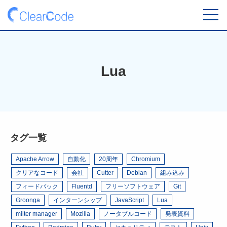
toggl
navig
Lua
タグ一覧
Apache Arrow
自動化
20周年
Chromium
クリアなコード
会社
Cutter
Debian
組み込み
フィードバック
Fluentd
フリーソフトウェア
Git
Groonga
インターンシップ
JavaScript
Lua
milter manager
Mozilla
ノータブルコード
発表資料