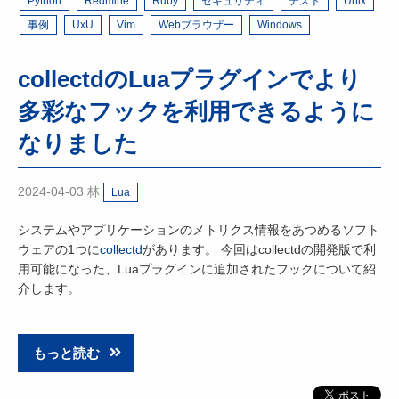
Python
Redmine
Ruby
セキュリティ
テスト
Unix
事例
UxU
Vim
Webブラウザー
Windows
collectdのLuaプラグインでより
多彩なフックを利用できるように
なりました
2024-04-03
林
Lua
システムやアプリケーションのメトリクス情報をあつめるソフト
ウェアの1つに
collectd
があります。 今回はcollectdの開発版で利
用可能になった、Luaプラグインに追加されたフックについて紹
介します。
もっと読む