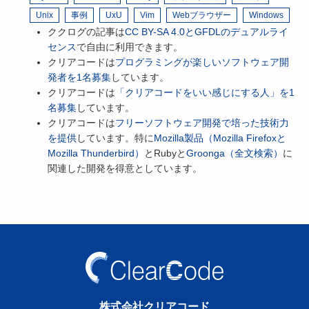
Unix
事例
UxU
Vim
Webブラウザー
Windows
ククログの記事は
CC BY-SA 4.0とGFDLのデュアルライ
センス
で自由に利用できます。
クリアコードは
プログラミングが楽しいソフトウェア開
発者を1名募集
しています。
クリアコードは
「クリアコードをいい感じにする人」を1
名募集
しています。
クリアコードは
フリーソフトウェア開発で培った技術力
を提供
しています。特に
Mozilla製品（Mozilla Firefoxと
Mozilla Thunderbird）
とRubyと
Groonga（全文検索）
に
関連した開発を得意としています。
株式会社クリアコード