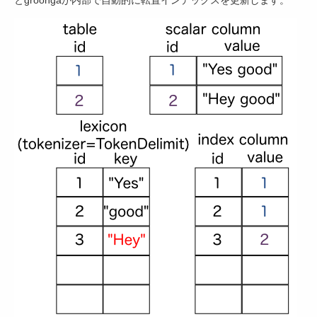
とgroongaが内部で自動的に転置インデックスを更新します。