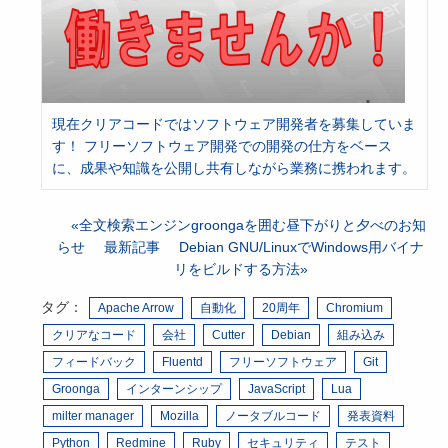
現在クリアコードではソフトウェア開発者を募集していま
す！ フリーソフトウェア開発での開発の仕方をベース
に、成果や知識を公開し共有しながら業務に携われます。
全文検索エンジンgroongaを囲む昼下がりと夕べのお知
らせ
最新記事
Debian GNU/LinuxでWindows用バイナ
リをビルドする方法
タグ：
Apache Arrow
自動化
20周年
Chromium
クリアなコード
会社
Cutter
Debian
組み込み
フィードバック
Fluentd
フリーソフトウェア
Git
Groonga
インターンシップ
JavaScript
Lua
milter manager
Mozilla
ノータブルコード
発表資料
Python
Redmine
Ruby
セキュリティ
テスト