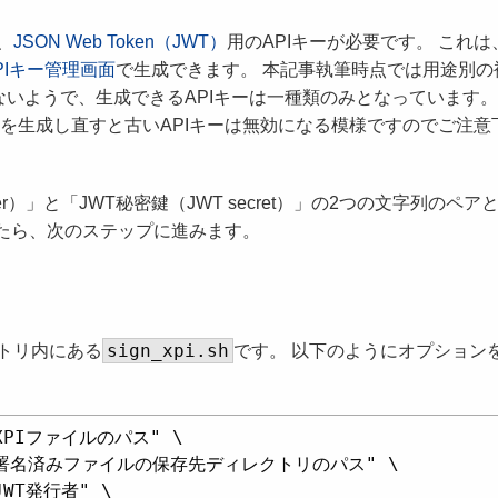
、
JSON Web Token（JWT）
用のAPIキーが必要です。 これは
のAPIキー管理画面
で生成できます。 本記事執筆時点では用途別の
ないようで、生成できるAPIキーは一種類のみとなっています。
キーを生成し直すと古いAPIキーは無効になる模様ですのでご注意
uer）」と「JWT秘密鍵（JWT secret）」の2つの文字列のペア
きたら、次のステップに進みます。
sign_xpi.sh
トリ内にある
です。 以下のようにオプション
 "XPIファイルのパス" \

 -o "署名済みファイルの保存先ディレクトリのパス" \

JWT発行者" \
