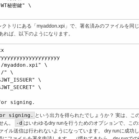
JWT秘密鍵" \

クトリにある「myaddon.xpi」で、署名済みのファイルを同
あれば、以下のようになります。
x

yyyyyyyyyyyyyyyyyyy

/myaddon.xpi" \

/" \

JWT_ISSUER" \

JWT_SECRET" \

or signing.
という出力を得られたでしょうか？ 実は、こ
-d
せん。
はいわゆるdry runを行うためのオプションで、この
イル送信は行われないようになっています。 dry runに成功
にファイルを署名申請します。 （慣れてきたら、dry runでの