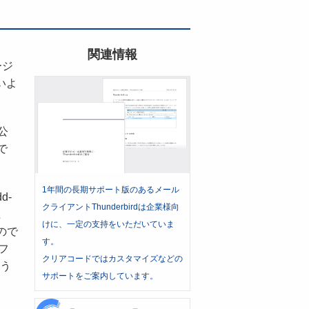
関連情報
ージ
いよ
公
で
1年間の長期サポート版のあるメール
d-
クライアントThunderbirdは企業様向
上
けに、一定の支持をいただいていま
ので
す。
フ
クリアコードではカスタマイズなどの
行う
サポートをご案内しています。