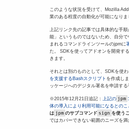
このような状況を受けて、Mozilla Ad
業のある程度の自動化が可能になりま
上記リンク先の記事では具体的な手順
能」というものではないため、自分で
まれるコマンドラインツールのjpmに
た。 SDKを使ってアドオンを開発
きます。
それとは別のものとして、SDKを使
を支援するBashスクリプト
を作成しま
ッケージへのデジタル署名を申請する
jpm
※2015年12月21日追記：
上記の
体の導入により利用可能になるとのこ
jpm
sign
は
のサブコマンド
を使う
ではカバーできない範囲のニーズを満