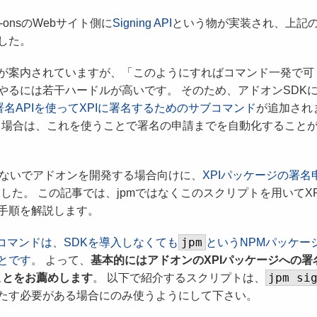
d-onsのWebサイト側に
Signing API
という物が実装され、上記
した。
が案内されていますが、「このようにすればコマンド一発で可
やるには若干ハードルが高いです。 そのため、アドオンSDK
署名APIを使ってXPIに署名するためのサブコマンド
が追加され
する場合は、これを使うことで署名の申請までを自動化すること
わないでアドオンを開発する場合向けに、
XPIパッケージの署名
した。 この記事では、jpmではなくこのスクリプトを用いてXP
手順を解説します。
jpm
コマンドは、SDKを導入しなくても
というNPMパッケー
とです
。 よって、
基本的にはアドオンのXPIパッケージへの署
jpm si
ことをお薦めします
。 以下で紹介するスクリプトは、
たす必要がある場合にのみ使うようにして下さい。