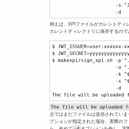
                      -s "
例えば、XPIファイルがカレントディレ
カレントディレクトリに保存するので
$ JWT_ISSUER=user:xxxxxx:xx
$ JWT_SECRET=yyyyyyyyyyyyyy
$ makexpi/sign_xpi.sh -p ".
                      -o ".
                      -k "$
                      -s "$
                      -d

The file will be uploaded f
点ではまだファイルは送信されていま
プションが指定された場合、実際のファ
-d
ら、改めて
オプションを外し、実際