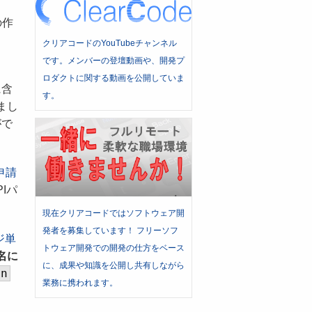
の作
クリアコードのYouTubeチャンネル
です。メンバーの登壇動画や、開発プ
ロダクトに関する動画を公開していま
に含
す。
まし
がで
申請
Iパ
現在クリアコードではソフトウェア開
発者を募集しています！ フリーソフ
ジ単
トウェア開発での開発の仕方をベース
名に
に、成果や知識を公開し共有しながら
gn
業務に携われます。