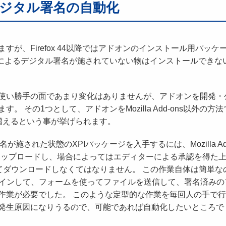
のデジタル署名の自動化
が、Firefox 44以降ではアドオンのインストール用パッケ
llaによるデジタル署名が施されていない物はインストールできな
使い勝手の面であまり変化はありませんが、アドオンを開発・
 その1つとして、アドオンをMozilla Add-ons以外の方法
増えるという事が挙げられます。
名が施された状態のXPIパッケージを入手するには、Mozilla Ad
ジをアップロードし、場合によってはエディターによる承認を得た
てダウンロードしなくてはなりません。 この作業自体は簡単な
グインして、フォームを使ってファイルを送信して、署名済みの
作業が必要でした。 このような定型的な作業を毎回人の手で
発生原因になりうるので、可能であれば自動化したいところで