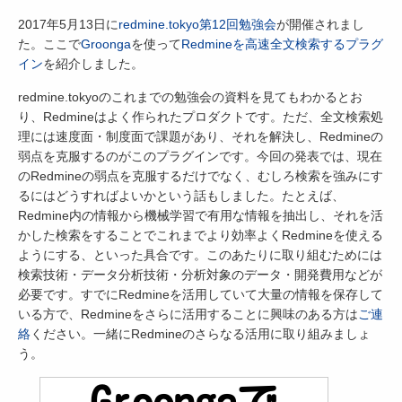
2017年5月13日に
redmine.tokyo第12回勉強会
が開催されまし
た。ここで
Groonga
を使って
Redmineを高速全文検索するプラグ
イン
を紹介しました。
redmine.tokyoのこれまでの勉強会の資料を見てもわかるとお
り、Redmineはよく作られたプロダクトです。ただ、全文検索処
理には速度面・制度面で課題があり、それを解決し、Redmineの
弱点を克服するのがこのプラグインです。今回の発表では、現在
のRedmineの弱点を克服するだけでなく、むしろ検索を強みにす
るにはどうすればよいかという話もしました。たとえば、
Redmine内の情報から機械学習で有用な情報を抽出し、それを活
かした検索をすることでこれまでより効率よくRedmineを使える
ようにする、といった具合です。このあたりに取り組むためには
検索技術・データ分析技術・分析対象のデータ・開発費用などが
必要です。すでにRedmineを活用していて大量の情報を保存して
いる方で、Redmineをさらに活用することに興味のある方は
ご連
絡
ください。一緒にRedmineのさらなる活用に取り組みましょ
う。