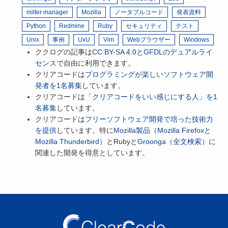
milter manager
Mozilla
ノータブルコード
発表資料
Python
Redmine
Ruby
セキュリティ
テスト
Unix
事例
UxU
Vim
Webブラウザー
Windows
ククログの記事は
CC BY-SA 4.0とGFDLのデュアルライ
センス
で自由に利用できます。
クリアコードは
プログラミングが楽しいソフトウェア開
発者を1名募集
しています。
クリアコードは
「クリアコードをいい感じにする人」を1
名募集
しています。
クリアコードは
フリーソフトウェア開発で培った技術力
を提供
しています。特に
Mozilla製品（Mozilla Firefoxと
Mozilla Thunderbird）
とRubyと
Groonga（全文検索）
に
関連した開発を得意としています。