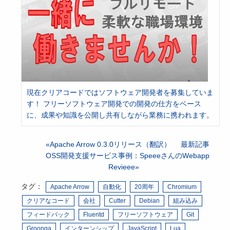
現在クリアコードではソフトウェア開発者を募集していま
す！ フリーソフトウェア開発での開発の仕方をベース
に、成果や知識を公開し共有しながら業務に携われます。
Apache Arrow 0.3.0リリース（翻訳）
最新記事
OSS開発支援サービス事例：SpeeeさんのWebapp
Revieee
タグ：
Apache Arrow
自動化
20周年
Chromium
クリアなコード
会社
Cutter
Debian
組み込み
フィードバック
Fluentd
フリーソフトウェア
Git
Groonga
インターンシップ
JavaScript
Lua