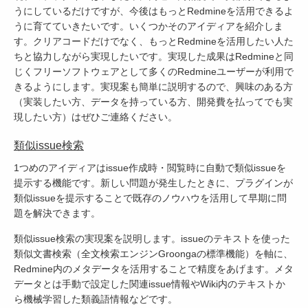
うにしているだけですが、今後はもっとRedmineを活用できるよ
うに育てていきたいです。いくつかそのアイディアを紹介しま
す。クリアコードだけでなく、もっとRedmineを活用したい人た
ちと協力しながら実現したいです。実現した成果はRedmineと同
じくフリーソフトウェアとして多くのRedmineユーザーが利用で
きるようにします。実現案も簡単に説明するので、興味のある方
（実装したい方、データを持っている方、開発費を払ってでも実
現したい方）はぜひご連絡ください。
類似issue検索
1つめのアイディアはissue作成時・閲覧時に自動で類似issueを
提示する機能です。新しい問題が発生したときに、プラグインが
類似issueを提示することで既存のノウハウを活用して早期に問
題を解決できます。
類似issue検索の実現案を説明します。issueのテキストを使った
類似文書検索（全文検索エンジンGroongaの標準機能）を軸に、
Redmine内のメタデータを活用することで精度をあげます。メタ
データとは手動で設定した関連issue情報やWiki内のテキストか
ら機械学習した類義語情報などです。