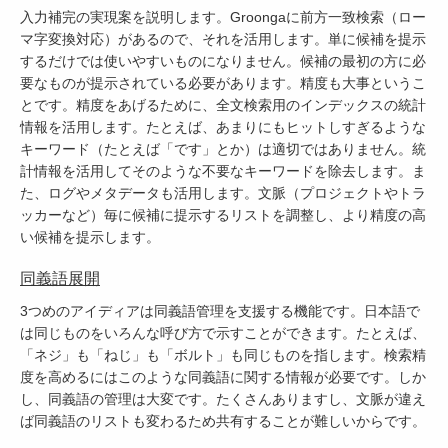
入力補完の実現案を説明します。Groongaに前方一致検索（ロー
マ字変換対応）があるので、それを活用します。単に候補を提示
するだけでは使いやすいものになりません。候補の最初の方に必
要なものが提示されている必要があります。精度も大事というこ
とです。精度をあげるために、全文検索用のインデックスの統計
情報を活用します。たとえば、あまりにもヒットしすぎるような
キーワード（たとえば「です」とか）は適切ではありません。統
計情報を活用してそのような不要なキーワードを除去します。ま
た、ログやメタデータも活用します。文脈（プロジェクトやトラ
ッカーなど）毎に候補に提示するリストを調整し、より精度の高
い候補を提示します。
同義語展開
3つめのアイディアは同義語管理を支援する機能です。日本語で
は同じものをいろんな呼び方で示すことができます。たとえば、
「ネジ」も「ねじ」も「ボルト」も同じものを指します。検索精
度を高めるにはこのような同義語に関する情報が必要です。しか
し、同義語の管理は大変です。たくさんありますし、文脈が違え
ば同義語のリストも変わるため共有することが難しいからです。