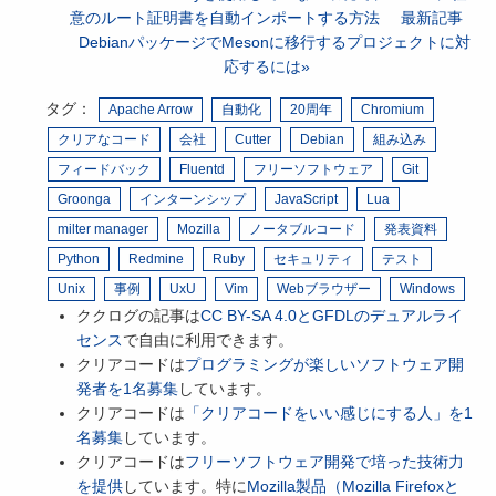
意のルート証明書を自動インポートする方法
最新記事
DebianパッケージでMesonに移行するプロジェクトに対
応するには
タグ：
Apache Arrow
自動化
20周年
Chromium
クリアなコード
会社
Cutter
Debian
組み込み
フィードバック
Fluentd
フリーソフトウェア
Git
Groonga
インターンシップ
JavaScript
Lua
milter manager
Mozilla
ノータブルコード
発表資料
Python
Redmine
Ruby
セキュリティ
テスト
Unix
事例
UxU
Vim
Webブラウザー
Windows
ククログの記事は
CC BY-SA 4.0とGFDLのデュアルライ
センス
で自由に利用できます。
クリアコードは
プログラミングが楽しいソフトウェア開
発者を1名募集
しています。
クリアコードは
「クリアコードをいい感じにする人」を1
名募集
しています。
クリアコードは
フリーソフトウェア開発で培った技術力
を提供
しています。特に
Mozilla製品（Mozilla Firefoxと