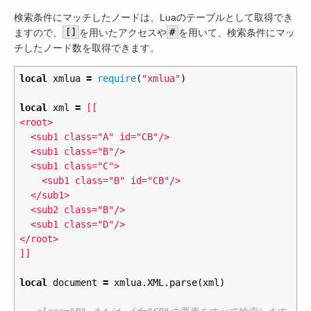
検索条件にマッチしたノードは、Luaのテーブルとして取得でき
ますので、
[]
を用いたアクセスや
#
を用いて、検索条件にマッ
チしたノード数を取得できます。
local
xmlua
=
require
(
"xmlua"
)
local
xml
=
[[

<root>

  <sub1 class="A" id="CB"/>

  <sub1 class="B"/>

  <sub1 class="C">

    <sub1 class="B" id="CB"/>

  </sub1>

  <sub2 class="B"/>

  <sub1 class="D"/>

</root>

]]
local
document
=
xmlua
.
XML
.
parse
(
xml
)