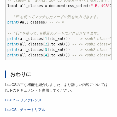
-- class="B" または、id="CB"の要素をすべて検索します。
local
all_classes
=
document
:
css_select
(
".B, #CB"
)
-- "#"を使ってマッチしたノードの数を出力できます。
print
(
#
all_classes
)
-- -> 4
-- "[]"を使って、N番目のノードにアクセスできます。
print
(
all_classes
[
1
]:
to_xml
())
-- -> <sub1 class="B"
print
(
all_classes
[
2
]:
to_xml
())
-- -> <sub1 class="B"
print
(
all_classes
[
3
]:
to_xml
())
-- -> <sub2 class="B"
print
(
all_classes
[
4
]:
to_xml
())
-- -> <sub1 class="A"
おわりに
LuaCSの主な機能を紹介しました。より詳しい内容については、
以下のドキュメントも参照してください。
LuaCS - リファレンス
LuaCS - チュートリアル