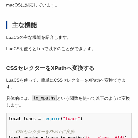
macOSに対応しています。
主な機能
LuaCSの主な機能を紹介します。
LuaCSを使うとLuaで以下のことができます。
CSSセレクターをXPathへ変換する
LuaCSを使って、簡単にCSSセレクターをXPathへ変換できま
す。
具体的には、
to_xpaths
という関数を使って以下のように変換
します。
local
luacs
=
require
(
"luacs"
)
-- CSSセレクターをXPathに変換
local
xpaths
=
luacs
.
to_xpaths
(
"*, .class, #id"
)