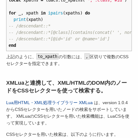
for
_
,
xpath
in
ipairs
(
xpaths
)
do
print
(
xpath
)
-- /descendant::*
-- /descendant::*[@class][contains(concat(' ', norma
-- /descendant::*[@id='id' or @name='id']
end
上記のように、
to_xpath
の引数には、
,
区切りで複数のCSS
セレクターを指定できます。
XMLuaと連携して、XML/HTMLのDOM内のノー
ドをCSSセレクターを使って検索する。
Lua用HTML・XML処理ライブラリー XMLua
は、version 1.0.4
からCSSセレクターを用いたノードの検索をサポートしていま
す。 XMLuaのCSSセレクターを用いた検索機能は、LuaCSを使
って実現しています。
CSSセレクターを用いた検索は、以下のように行います。