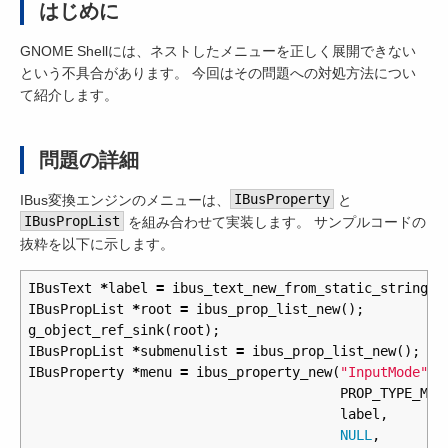
はじめに
GNOME Shellには、ネストしたメニューを正しく展開できない
という不具合があります。 今回はその問題への対処方法につい
て紹介します。
問題の詳細
IBus変換エンジンのメニューは、
IBusProperty
と
IBusPropList
を組み合わせて実装します。 サンプルコードの
抜粋を以下に示します。
IBusText
*
label
=
ibus_text_new_from_static_string
(
"
IBusPropList
*
root
=
ibus_prop_list_new
();
g_object_ref_sink
(
root
);
IBusPropList
*
submenulist
=
ibus_prop_list_new
();
IBusProperty
*
menu
=
ibus_property_new
(
"InputMode"
,
PROP_TYPE_MEN
label
,
NULL
,