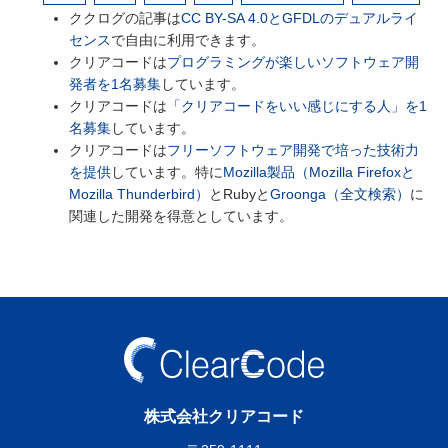
ククログの記事は
CC BY-SA 4.0とGFDLのデュアルライ
センス
で自由に利用できます。
クリアコードは
プログラミングが楽しいソフトウェア開
発者を1名募集
しています。
クリアコードは
「クリアコードをいい感じにする人」を1
名募集
しています。
クリアコードは
フリーソフトウェア開発で培った技術力
を提供
しています。特に
Mozilla製品（Mozilla Firefoxと
Mozilla Thunderbird）
とRubyと
Groonga（全文検索）
に
関連した開発を得意としています。
株式会社クリアコード