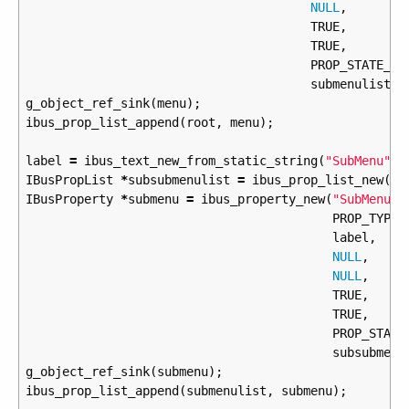
NULL
,
TRUE
,
TRUE
,
PROP_STATE_UN
submenulist
);
g_object_ref_sink
(
menu
);
ibus_prop_list_append
(
root
,
menu
);
label
=
ibus_text_new_from_static_string
(
"SubMenu"
);
IBusPropList
*
subsubmenulist
=
ibus_prop_list_new
();
IBusProperty
*
submenu
=
ibus_property_new
(
"SubMenuKe
PROP_TYPE_
label
,
NULL
,
NULL
,
TRUE
,
TRUE
,
PROP_STATE
subsubmenu
g_object_ref_sink
(
submenu
);
ibus_prop_list_append
(
submenulist
,
submenu
);