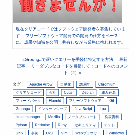
現在クリアコードではソフトウェア開発者を募集していま
す！ フリーソフトウェア開発での開発の仕方をベース
に、成果や知識を公開し共有しながら業務に携われます。
Groongaで遅いクエリーを手軽に特定する方法
最新
記事
リーダブルなコードを目指して：コードへのコメン
ト（2）
タグ：
Apache Arrow
自動化
20周年
Chromium
クリアなコード
会社
Cutter
Debian
組み込み
フィードバック
Fluentd
フリーソフトウェア
Git
Groonga
インターンシップ
JavaScript
Lua
milter manager
Mozilla
ノータブルコード
発表資料
Python
Redmine
Ruby
セキュリティ
テスト
Unix
事例
UxU
Vim
Webブラウザー
Windows