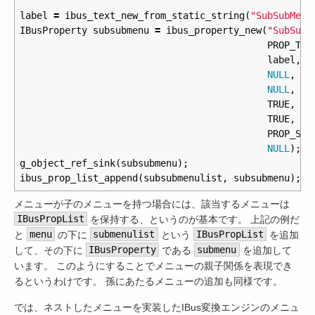
label
=
ibus_text_new_from_static_string
(
"SubSubMenu
IBusProperty
subsubmenu
=
ibus_property_new
(
"SubSubM
PROP_TYP
label
,
NULL
,
NULL
,
TRUE
,
TRUE
,
PROP_STA
NULL
);
g_object_ref_sink
(
subsubmenu
);
ibus_prop_list_append
(
subsubmenulist
,
subsubmenu
);
メニューが子のメニューを持つ場合には、該当するメニューは
IBusPropList
を保持する、というのが基本です。 上記の例だ
と
menu
の下に
submenulist
という
IBusPropList
を追加
して、その下に
IBusProperty
である
submenu
を追加して
います。 このようにすることでメニューの親子関係を表現でき
るというわけです。 孫にあたるメニューの追加も同様です。
では、ネストしたメニューを実装したIBus変換エンジンのメニュ