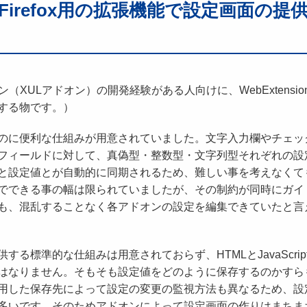
によるFirefox用の拡張機能で設定画面
ン（XULアドオン）の開発経験がある人向けに、WebExtensio
する物です。）
るのに便利な仕組みが用意されていました。文字入力欄やチェッ
フィールドに対して、真偽型・整数型・文字列型それぞれの設
態と設定値とが自動的に同期されるため、難しい事を考えなくて
素でできる事の幅は限られていましたが、その制約が同時にガイ
も、混乱することなく各アドオンの設定を編集できていたと言
を提供する標準的な仕組みは用意されておらず、HTMLとJavaScrip
てはなりません。そもそも設定値をどのように保存するのかすら
用した保存先によって設定の変更の監視方法も異なるため、設
が多いです。そのためアドオンによって設定画面の作りはまちま