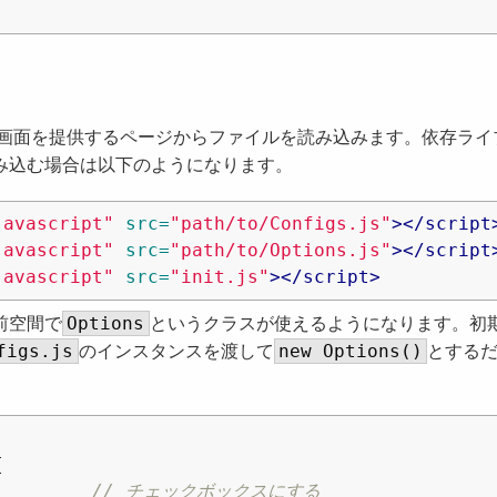
画面を提供するページからファイルを読み込みます。依存ライ
み込む場合は以下のようになります。
javascript"
src=
"path/to/Configs.js"
></script
javascript"
src=
"path/to/Options.js"
></script
javascript"
src=
"init.js"
></script>
Options
前空間で
というクラスが使えるようになります。初
figs.js
new Options()
のインスタンスを渡して
とする
{
// チェックボックスにする