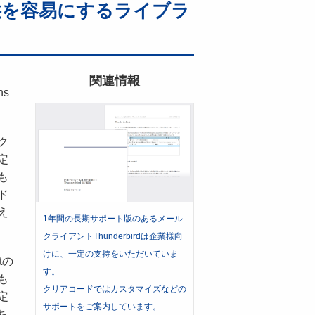
の提供を容易にするライブラ
関連情報
ns
ク
定
も
ド
え
1年間の長期サポート版のあるメール
クライアントThunderbirdは企業様向
けに、一定の支持をいただいていま
tの
す。
も
クリアコードではカスタマイズなどの
定
サポートをご案内しています。
ち