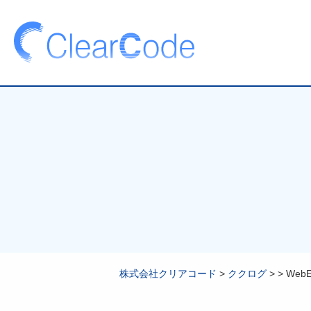
株式会社クリアコード
>
ククログ
>
>
Web