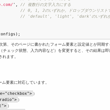
e.com/
'
,
// 複数行の文字入力にする
// 0, 1, 2のいずれか。ドロップダウンリス
// 'default', 'light', 'dark'
configs
);
次第、そのページに書かれたフォーム要素と設定値とが同期す
（チェック状態、入力内容など）を変更すると、その結果は即
されます。
ーム要素に対応しています。
e="checkbox">
）
radio">
）
t">
）