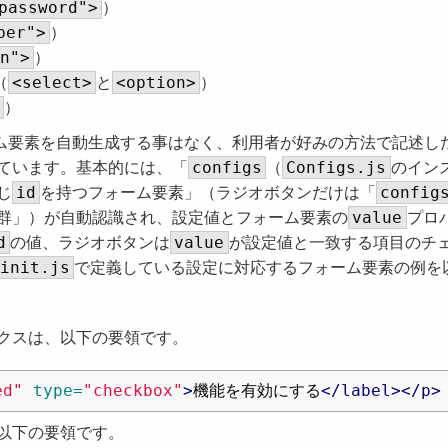
password">
）
ber">
）
n">
）
<select>
<option>
（
と
）
）
ム要素を自動生成する事はなく、利用者が好みの方法で記述し
configs
Configs.js
ています。基本的には、「
（
のイン
id
config
じ
を持つフォーム要素」（ラジオボタンだけは「
value
群」）が自動認識され、設定値とフォーム要素の
プロ
d
value
の値、ラジオボタンは
が設定値と一致する項目のチ
init.js
で定義している設定に対応するフォーム要素の例を
クスは、以下の要領です。
ed"
type=
"checkbox"
>
機能を有効にする
</label></p>
以下の要領です。