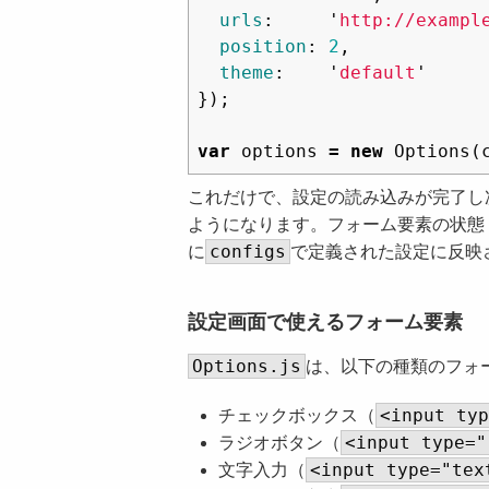
urls
:
'
http://exampl
position
:
2
,
theme
:
'
default
'
});
var
options
=
new
Options
(
これだけで、設定の読み込みが完了し
ようになります。フォーム要素の状態
configs
に
で定義された設定に反映
設定画面で使えるフォーム要素
Options.js
は、以下の種類のフォ
<input typ
チェックボックス（
<input type="
ラジオボタン（
<input type="tex
文字入力（