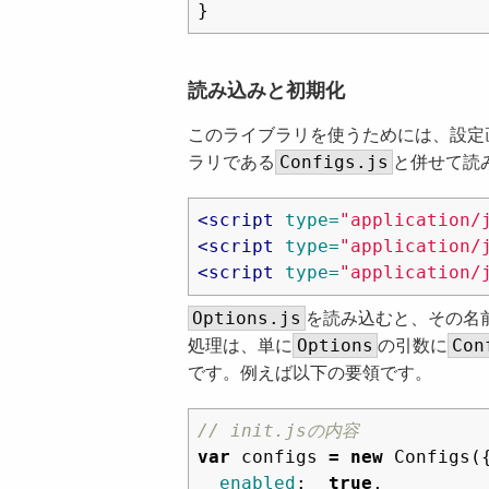
}
読み込みと初期化
このライブラリを使うためには、設定
Configs.js
ラリである
と併せて読
<script 
type=
"application/
<script 
type=
"application/
<script 
type=
"application/
Options.js
を読み込むと、その名
Options
Con
処理は、単に
の引数に
です。例えば以下の要領です。
// init.jsの内容
var
configs
=
new
Configs
(
enabled
:
true
,