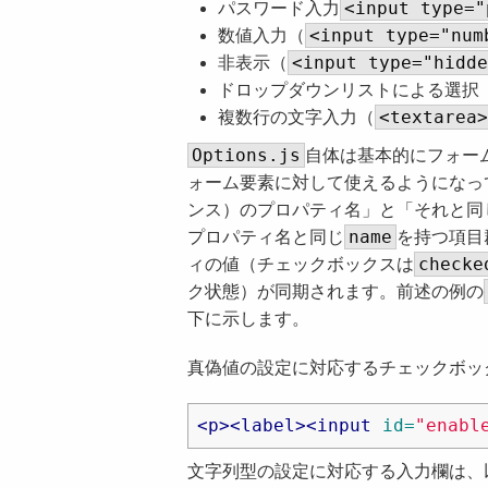
<input type="
パスワード入力
<input type="num
数値入力（
<input type="hidde
非表示（
ドロップダウンリストによる選択
<textarea>
複数行の文字入力（
Options.js
自体は基本的にフォー
ォーム要素に対して使えるようになっ
ンス）のプロパティ名」と「それと同
name
プロパティ名と同じ
を持つ項目
checke
ィの値（チェックボックスは
ク状態）が同期されます。前述の例の
下に示します。
真偽値の設定に対応するチェックボッ
<p><label><input
id=
"enabl
文字列型の設定に対応する入力欄は、