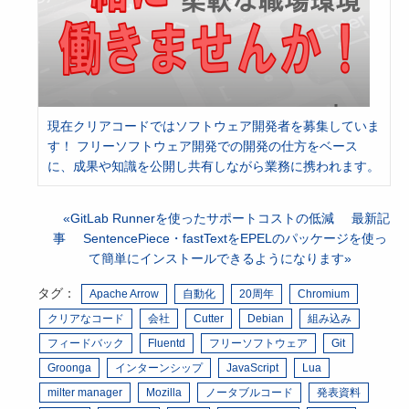
現在クリアコードではソフトウェア開発者を募集していま
す！ フリーソフトウェア開発での開発の仕方をベース
に、成果や知識を公開し共有しながら業務に携われます。
GitLab Runnerを使ったサポートコストの低減
最新記
事
SentencePiece・fastTextをEPELのパッケージを使っ
て簡単にインストールできるようになります
タグ：
Apache Arrow
自動化
20周年
Chromium
クリアなコード
会社
Cutter
Debian
組み込み
フィードバック
Fluentd
フリーソフトウェア
Git
Groonga
インターンシップ
JavaScript
Lua
milter manager
Mozilla
ノータブルコード
発表資料