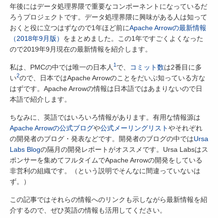
年後にはデータ処理界隈で重要なコンポーネントになっているだ
ろうプロジェクトです。データ処理界隈に興味がある人は知って
おくと役に立つはずなので1年ほど前に
Apache Arrowの最新情報
（2018年9月版）
をまとめました。この1年ですごくよくなった
ので2019年9月現在の最新情報を紹介します。
1
私は、PMCの中では唯一の日本人
で、
コミット数
は2番目に多
2
い
ので、日本ではApache Arrowのことをだいぶ知っている方な
はずです。Apache Arrowの情報は日本語ではあまりないので日
本語で紹介します。
ちなみに、英語ではいろいろ情報があります。有用な情報源は
Apache Arrowの公式ブログ
や
公式メーリングリスト
やそれぞれ
の開発者のブログ・発表などです。開発者のブログの中では
Ursa
Labs Blog
の隔月の開発レポートがオススメです。Ursa Labsはス
ポンサーを集めてフルタイムでApache Arrowの開発をしている
非営利の組織です。（という説明でそんなに間違っていないは
ず。）
この記事ではそれらの情報へのリンクも示しながら最新情報を紹
介するので、ぜひ英語の情報も活用してください。