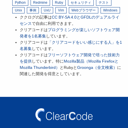
Python
Redmine
Ruby
セキュリティ
テスト
Unix
事例
UxU
Vim
Webブラウザー
Windows
ククログの記事は
CC BY-SA 4.0とGFDLのデュアルライ
センス
で自由に利用できます。
クリアコードは
プログラミングが楽しいソフトウェア開
発者を1名募集
しています。
クリアコードは
「クリアコードをいい感じにする人」を1
名募集
しています。
クリアコードは
フリーソフトウェア開発で培った技術力
を提供
しています。特に
Mozilla製品（Mozilla Firefoxと
Mozilla Thunderbird）
とRubyと
Groonga（全文検索）
に
関連した開発を得意としています。