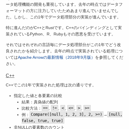
ータ処理機能の開発も重視しています。去年の時点ではデータフ
ォーマットの方に注力していたためあまり進んでいませんでし
た。しかし、この1年でデータ処理部分の実装が進んでいます。
特に進んだのがC++とRustです。C++のバインディングとして実
装されているPython、R、Rubyもその恩恵を受けています。
それではそれぞれの言語毎にデータ処理部分がこの1年でどう改
良されたかを紹介します。去年の時点で実装されている処理につ
いては
Apache Arrowの最新情報（2018年9月版）
を参照してくだ
さい。
C++
C++でこの1年で実装された処理は次の通りです。
指定した値と各要素の比較
結果：真偽値の配列
比較方法：
==
,
!=
,
<
,
<=
,
>
,
>=
例：
Compare([null, 1, 2, 3], 2, >=)
→
[null,
false, true, true]
非NULLの要素数のカウント