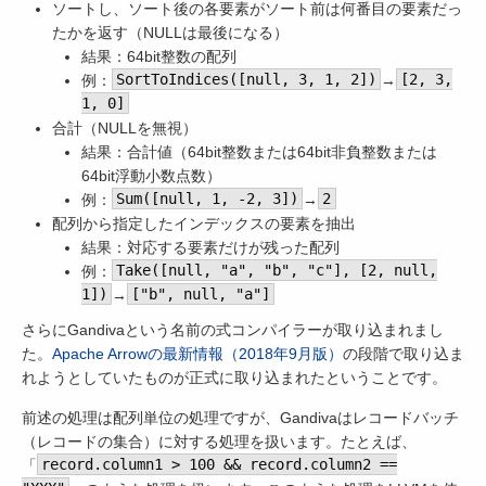
ソートし、ソート後の各要素がソート前は何番目の要素だっ
たかを返す（NULLは最後になる）
結果：64bit整数の配列
例：
SortToIndices([null, 3, 1, 2])
→
[2, 3,
1, 0]
合計（NULLを無視）
結果：合計値（64bit整数または64bit非負整数または
64bit浮動小数点数）
例：
Sum([null, 1, -2, 3])
→
2
配列から指定したインデックスの要素を抽出
結果：対応する要素だけが残った配列
例：
Take([null, "a", "b", "c"], [2, null,
1])
→
["b", null, "a"]
さらにGandivaという名前の式コンパイラーが取り込まれまし
た。
Apache Arrowの最新情報（2018年9月版）
の段階で取り込ま
れようとしていたものが正式に取り込まれたということです。
前述の処理は配列単位の処理ですが、Gandivaはレコードバッチ
（レコードの集合）に対する処理を扱います。たとえば、
「
record.column1 > 100 && record.column2 ==