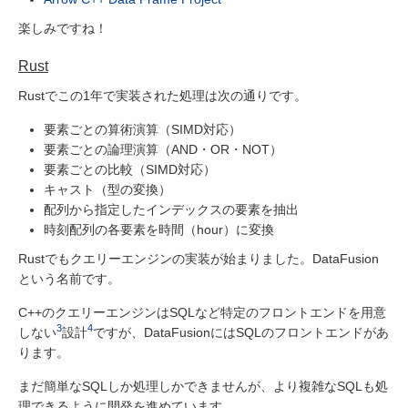
楽しみですね！
Rust
Rustでこの1年で実装された処理は次の通りです。
要素ごとの算術演算（SIMD対応）
要素ごとの論理演算（AND・OR・NOT）
要素ごとの比較（SIMD対応）
キャスト（型の変換）
配列から指定したインデックスの要素を抽出
時刻配列の各要素を時間（hour）に変換
Rustでもクエリーエンジンの実装が始まりました。DataFusion
という名前です。
C++のクエリーエンジンはSQLなど特定のフロントエンドを用意
3
4
しない
設計
ですが、DataFusionにはSQLのフロントエンドがあ
ります。
まだ簡単なSQLしか処理しかできませんが、より複雑なSQLも処
理できるように開発を進めています。