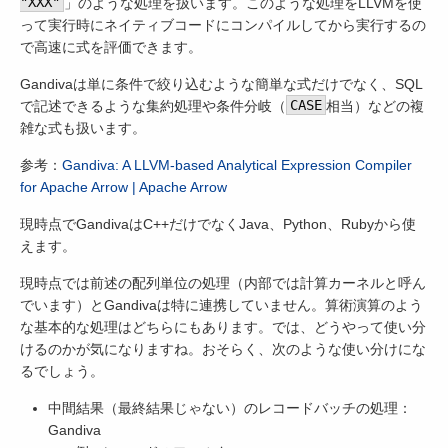
"XXX"
」のような処理を扱います。このような処理をLLVMを使
って実行時にネイティブコードにコンパイルしてから実行するの
で高速に式を評価できます。
Gandivaは単に条件で絞り込むような簡単な式だけでなく、SQL
で記述できるような集約処理や条件分岐（
CASE
相当）などの複
雑な式も扱います。
参考：
Gandiva: A LLVM-based Analytical Expression Compiler
for Apache Arrow | Apache Arrow
現時点でGandivaはC++だけでなくJava、Python、Rubyから使
えます。
現時点では前述の配列単位の処理（内部では計算カーネルと呼ん
でいます）とGandivaは特に連携していません。算術演算のよう
な基本的な処理はどちらにもあります。では、どうやって使い分
けるのかが気になりますね。おそらく、次のような使い分けにな
るでしょう。
中間結果（最終結果じゃない）のレコードバッチの処理：
Gandiva