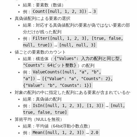
結果：要素数（数値）
例：
Count([null, 1, 2, 3])
→
3
真偽値配列による要素の選択
結果：対応する真偽値配列の要素が偽ではない要素の部
分だけが残った配列
例：
Filter([null, 1, 2, 3], [true, false,
null, true])
→
[null, null, 3]
値ごとの要素数のカウント
結果：構造体（
{"Values": 入力の配列と同じ型,
"Counts": 64ビット整数}
）の配列
例：
ValueCounts([null, "a", "b",
"a"])
→
[{"Value": "a", "Counts": 2},
{"Value": "b", "Counts": 1}]
対象の配列の中に指定した配列にある要素が含まれているか
結果：真偽値の配列
例：
IsIn([null, 1, 2, 3], [1, 3])
→
[null,
true, false, true]
算術平均（NULLを無視）
結果：平均値（64bit浮動小数点数）
例：
Mean([null, 1, 2, 3])
→
2.0