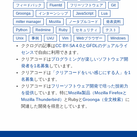
フィードバック
Fluentd
フリーソフトウェア
Git
Groonga
インターンシップ
JavaScript
Lua
milter manager
Mozilla
ノータブルコード
発表資料
Python
Redmine
Ruby
セキュリティ
テスト
Unix
事例
UxU
Vim
Webブラウザー
Windows
ククログの記事は
CC BY-SA 4.0とGFDLのデュアルライ
センス
で自由に利用できます。
クリアコードは
プログラミングが楽しいソフトウェア開
発者を1名募集
しています。
クリアコードは
「クリアコードをいい感じにする人」を1
名募集
しています。
クリアコードは
フリーソフトウェア開発で培った技術力
を提供
しています。特に
Mozilla製品（Mozilla Firefoxと
Mozilla Thunderbird）
とRubyと
Groonga（全文検索）
に
関連した開発を得意としています。