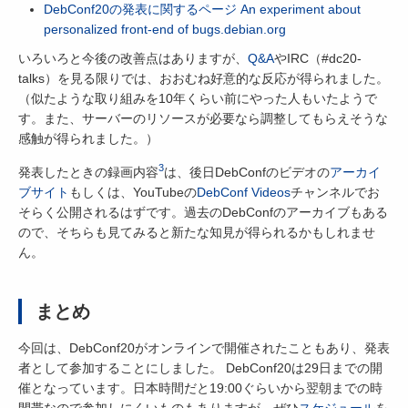
DebConf20の発表に関するページ An experiment about
personalized front-end of bugs.debian.org
いろいろと今後の改善点はありますが、
Q&A
やIRC（#dc20-
talks）を見る限りでは、おおむね好意的な反応が得られました。
（似たような取り組みを10年くらい前にやった人もいたようで
す。また、サーバーのリソースが必要なら調整してもらえそうな
感触が得られました。）
3
発表したときの録画内容
は、後日DebConfのビデオの
アーカイ
ブサイト
もしくは、YouTubeの
DebConf Videos
チャンネルでお
そらく公開されるはずです。過去のDebConfのアーカイブもある
ので、そちらも見てみると新たな知見が得られるかもしれませ
ん。
まとめ
今回は、DebConf20がオンラインで開催されたこともあり、発表
者として参加することにしました。 DebConf20は29日までの開
催となっています。日本時間だと19:00ぐらいから翌朝までの時
間帯なので参加しにくいものもありますが、ぜひ
スケジュール
を