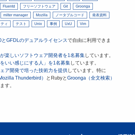
Fluentd
フリーソフトウェア
Git
Groonga
milter manager
Mozilla
ノータブルコード
発表資料
リティ
テスト
Unix
事例
UxU
Vim
 4.0とGFDLのデュアルライセンス
で自由に利用できま
が楽しいソフトウェア開発者を1名募集
しています。
をいい感じにする人」を1名募集
しています。
ェア開発で培った技術力を提供
しています。特に
ozilla Thunderbird）
とRubyと
Groonga（全文検索）
ます。