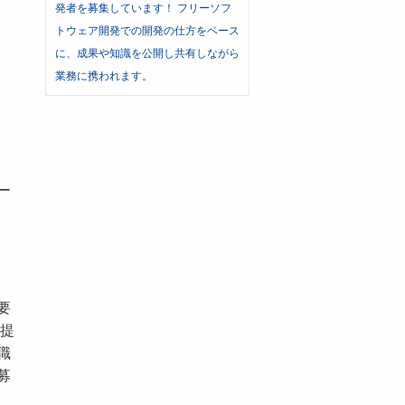
発者を募集しています！ フリーソフ
トウェア開発での開発の仕方をベース
に、成果や知識を公開し共有しながら
業務に携われます。
ー
要
を提
職
募