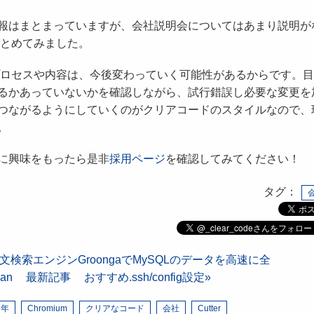
報はまとまっていますが、会社説明会についてはあまり説明が
まとめてみました。
のプロセスや内容は、今後変わっていく可能性があるからです。
るかあっていないかを確認しながら、試行錯誤し必要な変更を
つながるようにしていくのがクリアコードのスタイルなので、
。
に興味をもったら是非
採用ページ
を確認してみてください！
タグ：
erlと全文検索エンジンGroongaでMySQLのデータを高速に全
an
最新記事
おすすめ.ssh/config設定
周年
Chromium
クリアなコード
会社
Cutter