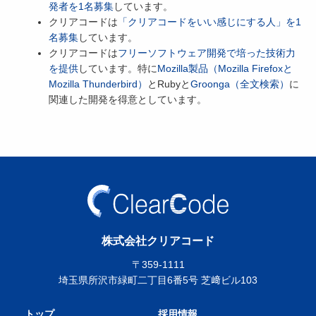
発者を1名募集
しています。
クリアコードは
「クリアコードをいい感じにする人」を1
名募集
しています。
クリアコードは
フリーソフトウェア開発で培った技術力
を提供
しています。特に
Mozilla製品（Mozilla Firefoxと
Mozilla Thunderbird）
とRubyと
Groonga（全文検索）
に
関連した開発を得意としています。
株式会社クリアコード
〒359-1111
埼玉県所沢市緑町二丁目6番5号 芝﨑ビル103
トップ
採用情報