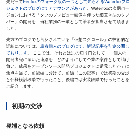
先だって
Firefoxのフォーク版の一つとして知られるWaterfoxプロ
ジェクトのブログにてアナウンスがあった
、Waterfoxの次期バー
ジョンにおける「タブのプレビュー画像を伴った縦置き型のタブ
バー」の開発を、当社業務の一環として筆者が担当させて頂きま
した。
先方のブログでも言及されている「仮想スクロール」の技術的な
詳細については、
筆者個人のブログにて、解説記事を別途公開し
ております
。 ここでは、それとは別の切り口として、「個人の
開発者宛に頂いた連絡を、どのようにして企業の案件として請け
負い、成果をオープンソース開発プロジェクトに還元したか」に
焦点を当て、前後編に分けて、前編（この記事）では初期の交渉
と仕様検討段階で行ったこと、後編では実装段階で行ったことを
ご紹介します。
初期の交渉
発端となる依頼