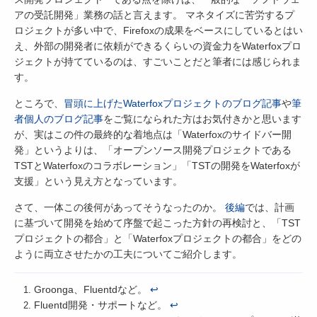
アの受託開発」業務の話と言えます。 マネタイズに苦労するプ
ロジェクトが多い中で、Firefoxの成果をベースにしているとはい
え、外部の開発者に依頼ができるくらいの資金力をWaterfoxプロ
ジェクトが持てているのは、すごいことだと筆者には感じられま
す。
ところで、
冒頭に上げたWaterfoxプロジェクトのブログ記事
や
筆
者個人のブログ記事
をご覧になられた方はお気付きかと思います
が、実はこの件の最終的な着地点は「Waterfoxのサイドバー開
発」というよりは、「オープンソース開発プロジェクトである
TSTとWaterfoxのコラボレーション」「TSTの開発をWaterfoxが
支援」という見え方となっています。
さて、一体この後何があってそうなったのか。
後編
では、計画
に基づいて開発を始めて序盤で起こった方針の再検討と、「TST
プロジェクトの都合」と「Waterfoxプロジェクトの都合」をどの
ように両立させたかの工夫についてご紹介します。
Groonga、Fluentdなど。
↩
Fluentd開発・サポートなど。
↩