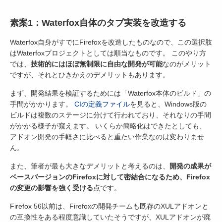
素案1：Waterfox自体のタブ実装を改造する
Waterfox自身がすでにFirefoxを改造したものなので、この選択肢
はWaterfoxプロジェクトとしては順当なものです。 このやり方
では、
技術的にはほぼ無制限に自由な開発が可能
なのがメリット
ですが、それとひきかえのデメリットもあります。
まず、開発結果を検証するためには「Waterfox本体のビルド」の
手間がかかります。
CIの定義ファイル
を見ると、Windows版の
ビルドは複数のステージに分けて行われており、それなりの手間
がかかる様子が窺えます。 いくらか簡略化はできたとしても、
アドオン開発の手軽さに比べると重たい作業なのは変わりませ
ん。
また、筆者が最も大きなデメリットと考えるのは、
開発の成果が
ベースバージョンのFirefoxに対して密結合になるため、Firefox
の変更の影響を強く受ける
点です。
Firefox 56以前は、Firefoxの開発チームも既存のXULアドオンと
の互換性をある程度意識していたそうですが、XULアドオンが廃