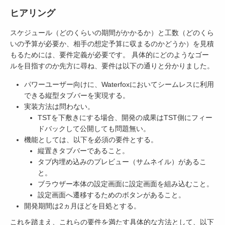
ヒアリング
スケジュール（どのくらいの期間がかかるか）と工数（どのくら
いの予算が必要か、相手の想定予算に収まるのかどうか）を見積
もるためには、要件定義が必要です。 具体的にどのようなゴー
ルを目指すのか先方に尋ね、要件は以下の通りと分かりました。
パワーユーザー向けに、Waterfoxにおいてシームレスに利用
できる縦型タブバーを実現する。
実装方法は問わない。
TSTを下敷きにする場合、開発の成果はTST側にフィー
ドバックして公開しても問題無い。
機能としては、以下を必須の要件とする。
縦置きタブバーであること。
タブ内埋め込みのプレビュー（サムネイル）があるこ
と。
ブラウザー本体の設定画面に設定画面を組み込むこと。
設定画面へ遷移するためのボタンがあること。
開発期間は2ヵ月ほどを目処とする。
これを踏まえ、これらの要件を満たす具体的な方法として、以下