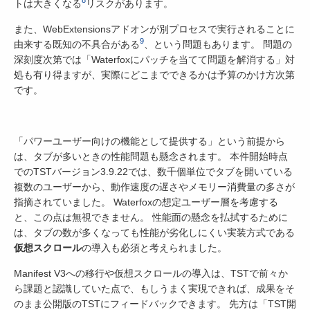
8
トは大きくなる
リスクがあります。
また、WebExtensionsアドオンが別プロセスで実行されることに
9
由来する既知の不具合がある
、という問題もあります。 問題の
深刻度次第では「Waterfoxにパッチを当てて問題を解消する」対
処も有り得ますが、実際にどこまでできるかは予算のかけ方次第
です。
「パワーユーザー向けの機能として提供する」という前提から
は、タブが多いときの性能問題も懸念されます。 本件開始時点
でのTSTバージョン3.9.22では、数千個単位でタブを開いている
複数のユーザーから、動作速度の遅さやメモリー消費量の多さが
指摘されていました。 Waterfoxの想定ユーザー層を考慮する
と、この点は無視できません。 性能面の懸念を払拭するために
は、タブの数が多くなっても性能が劣化しにくい実装方式である
仮想スクロール
の導入も必須と考えられました。
Manifest V3への移行や仮想スクロールの導入は、TSTで前々か
ら課題と認識していた点で、もしうまく実現できれば、成果をそ
のまま公開版のTSTにフィードバックできます。 先方は「TST開