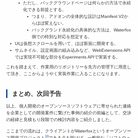
ただし、バックグラウンドページは何らかの方法で永続
化できる前提とする。
つまり、アドオンの全体的な設計はManifest V2か
らほぼ変えない。
バックグランド永続化の具体的な方法は、Waterfox
側での特別な対応を想定する。
UIは仮想スクロールを用いて、ほぼ新規に開発する。
サムネイル、設定画面の組み込みなど、WebExtensions API
では実現不可能な部分をExperiments APIで実装する。
これを踏まえて、作業用のリポジトリーを先方の管理下に用意し
て頂き、ここからようやく実装作業に入ることになります。
まとめ、次回予告
以上、個人開発のオープンソースソフトウェアに寄せられた連絡
を企業としての開発案件に繋げた事例の紹介の前編として、交渉
の経緯と見積もり段階での検討内容をご紹介しました。
ここまでの流れは、クライアントがWaterfoxというオープンソー
10
ス開発プロジェクト
である点を除けば、一般的な「ソフトウェ