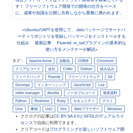
す！ フリーソフトウェア開発での開発の仕方をベース
に、成果や知識を公開し共有しながら業務に携われます。
UbuntuのAPTを使用して、.debパッケージでサードパ
ーティリポジトリを登録しパッケージをインストールする
仕組み
最新記事
Fluentd: in_tailプラグインの基本的な
使い方をメンテナーが解説
タグ：
Apache Arrow
自動化
20周年
Chromium
クリアなコード
会社
Cutter
Debian
組み込み
フィードバック
Fluentd
フリーソフトウェア
Git
Groonga
インターンシップ
JavaScript
Lua
milter manager
Mozilla
ノータブルコード
発表資料
Python
Redmine
Ruby
セキュリティ
テスト
Unix
事例
UxU
Vim
Webブラウザー
Windows
ククログの記事は
CC BY-SA 4.0とGFDLのデュアルライ
センス
で自由に利用できます。
クリアコードは
プログラミングが楽しいソフトウェア開