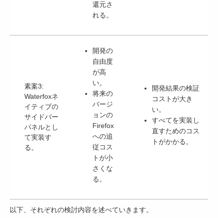
還元さ
れる。
開発の
自由度
が高
い。
素案3:
開発結果の検証
将来の
Waterfoxネ
コストが大き
バージ
イティブの
い。
ョンの
サイドバー
すべてを実装し
Firefox
パネルとし
直すためのコス
への追
て実装す
トがかかる。
従コス
る。
トが小
さくな
る。
以下、それぞれの検討内容を述べていきます。