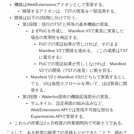
機能はWebExtensionsアドオンとして実装する。
開発するアドオンは、TSTの実装を一部流用する。
開発は以下の2段階に分けて行う。
第1段階：現行のTSTと同等の基本機能の実装。
まずPoCを作成し、Manifest V3で素直に実装した
場合の実用性を検証する。
PoCでの実証結果が芳しければ、そのまま
Manifest V3で開発を進める。（この成果はTST
に還元する）
PoCでの実証結果が芳しくなければ、Manifest
V2での開発（TSTの改造）に舵を切る。
Manifest V2とManifest V3のどちらで実装するとし
ても、UIは仮想スクロールを用いて、ほぼ新規に開
発する。
第2段階：Waterfox固有の機能拡張部分の実装。
サムネイル、設定画面の組み込みなど、
WebExtensions APIでは実現不可能な部分を
Experiments APIで実装する。
これらの作業は2ヵ月程度の作業期間内で可能そうである。
こうして、ある程度の精度での見積もりができたことで、晴れて