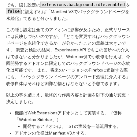
でも、隠し設定の
extensions.background.idle.enabled
を
false
に設定すれば「Manifest V3でバックグラウンドページを
永続化」できると分かりました。
この隠し設定は全てのアドオンに影響が及ぶため、正式リリース
には反映しづらいのですが、「どこを変更すればバックグラウン
ドページを永続化できるか」が分かったことの意義は大きいで
す。 調査と検証の結果、Experiments APIでもこの箇所への介入
はできないと分かりましたが、Waterfox側で小改修を行えば、今
回開発するアドオンに限定してのバックグラウンドページの永続
化は可能です。 また、将来のバージョンのFirefoxに追従する際
にも、「バックグラウンドページのアンロード処理に介入する」
改修自体はそれほど困難な物とはならないと予想できます。
以上の事を踏まえ、最終的な作業内容と計画を以下の通り変更・
決定しました。
機能はWebExtensionsアドオンとして実装する。（仮称
「Waterfox Sidebar」）
開発するアドオンは、TSTの実装を一部流用する。
アドオンの仕様はManifest V3とする。