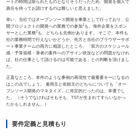
ートの時間は限られたものとなりそうだったため、開発を個人で
責任を持ってお請けするのは難しいと思えました。
幸い、当社ではオープンソース開発を事業として行っており、公
1
開プロジェクトの開発への業務での参加
も、海外企業をスポン
2
サーとした業務
も、どちらも先例があります。 そこで、本件も
社の業務時間で行えないかどうか、先方と当社のブラウザーサポ
ート事業チームの両方に相談したところ、「双方のスケジュール
感・予算規模・筆者の案件へのアサイン状況などの問題がなけれ
ば、社の仕事として請けるのは可能である」との判断を頂けまし
た。
正直なところ、本件のような事例の再現性で最重要キーになるの
はこの点でしょう。 雇用主と依頼主のどちらについても「オー
プンソース開発のマネタイズ」に肯定的だったのは、幸運でし
た。 （そうでなければそもそも、TSTが生まれてすらいなかっ
たかもしれません。）
要件定義と見積もり