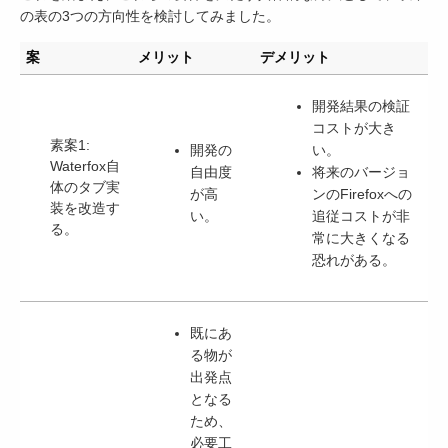
の表の3つの方向性を検討してみました。
案
メリット
デメリット
開発結果の検証
コストが大き
素案1:
開発の
い。
Waterfox自
自由度
将来のバージョ
体のタブ実
が高
ンのFirefoxへの
装を改造す
い。
追従コストが非
る。
常に大きくなる
恐れがある。
既にあ
る物が
出発点
となる
ため、
必要工