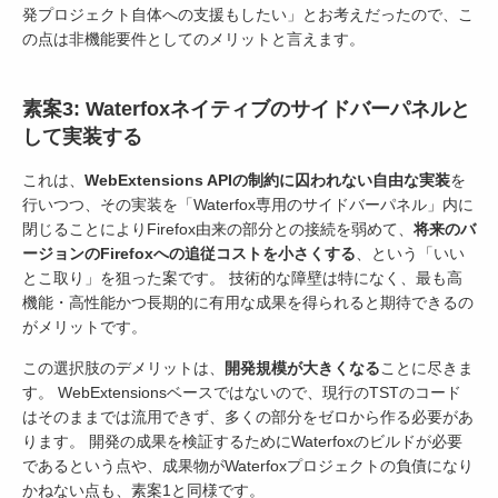
発プロジェクト自体への支援もしたい」とお考えだったので、こ
の点は非機能要件としてのメリットと言えます。
素案3: Waterfoxネイティブのサイドバーパネルと
して実装する
これは、
WebExtensions APIの制約に囚われない自由な実装
を
行いつつ、その実装を「Waterfox専用のサイドバーパネル」内に
閉じることによりFirefox由来の部分との接続を弱めて、
将来のバ
ージョンのFirefoxへの追従コストを小さくする
、という「いい
とこ取り」を狙った案です。 技術的な障壁は特になく、最も高
機能・高性能かつ長期的に有用な成果を得られると期待できるの
がメリットです。
この選択肢のデメリットは、
開発規模が大きくなる
ことに尽きま
す。 WebExtensionsベースではないので、現行のTSTのコード
はそのままでは流用できず、多くの部分をゼロから作る必要があ
ります。 開発の成果を検証するためにWaterfoxのビルドが必要
であるという点や、成果物がWaterfoxプロジェクトの負債になり
かねない点も、素案1と同様です。