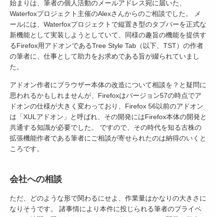
始まりは、筆者の個人活動のメールアドレス宛に届いた、
Waterfoxプロジェクト主催のAlexさんからのご相談でした。 メ
ールには、Waterfoxプロジェクトで縦置き型のタブバーを正式な
新機能として実装しようとしていて、同様の趣旨の機能を提供す
るFirefox用アドオンであるTree Style Tab（以下、TST）の作者
の筆者に、仕事として助力をお求めである旨が綴られていまし
た。
アドオン作者にブラウザー本体の改造について相談を？と疑問に
思われるかもしれませんが、Firefoxはバージョン57の時点でア
ドオンの仕様が大きく変わっており、Firefox 56以前のアドオン
は「XULアドオン」と呼ばれ、その開発にはFirefox本体の開発と
共通する知識が必要でした。 ですので、その時代を知る古株の
拡張機能作者である筆者にご相談が寄せられたのは納得のいくと
ころです。
会社への相談
ただ、どのような形で関わるにせよ、作業量はかなりの大きさに
なりそうです。 諸事情により本件に投じられる筆者のプライベ