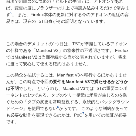
前項での懸念の1つめの「ビルドの手間」は、アドオンであれ
ば、変更の度にブラウザーのUI上で再読み込みするだけで済みま
5
す
。 また、Firefox本体の更新に対する今のアドオンの追従の容
易さは、現在のTST自身がその証明となっています。
この場合のデメリットの1つ目は、TSTが準拠しているアドオン
の仕様である「Manifest V2」の将来性の不透明さです。 Firefox
ではManifest V2は当面存続する旨が公表されていますが、将来
に渡って安心して使える確約はありません。
この懸念を払拭するには、Manifest V3へ移行するほかありませ
んが、この時点で
今回の要件をManifest V3で満たせるかどうか
は不明
でした。 というのも、Manifest V3ではTSTの重要コンポ
ーネントの1つである、タブのツリー構造に矛盾が生じるのを防
ぐための「タブの変更を常時監視する、永続的なバックグラウン
6
ドページ」を使用できない
からです。 このような制約があって
7
も必要な動作を実現できるのかは、PoC
を用いての検証が必要
です。