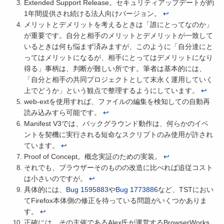
Extended Support Release。セキュリティアップデートが約
1年間提供され続ける法人向けバージョン。
↩
メリットとデメリットを考えるときは「誰にとってなのか」
が重要です。自分と相手のメリットとデメリットが一致して
いるときは何も悩まず済みますが、このように「自分達にと
ってはメリットになるが、相手にとってはデメリットになり
得る」事柄は、判断が難しい所です。筆者は基本的には、
「自分と相手の共同プロジェクトとして末永く運用していく
上でどうか」という観点で整理するようにしています。
↩
web-extを使用すれば、ファイルの編集を検知しての自動再
読み込みすら可能です。
↩
Manifest V3では、バックグラウンド動作は、何らかのイベ
ントを契機に実行される短命なスクリプトのみ使用が許され
ています。
↩
Proof of Concept。概念実証のための実装。
↩
それでも、ブラウザーそのものの改造に比べれば追従コスト
は小さいのですが。
↩
具体的には、
Bug 1595883
や
Bug 1773886
など、TSTにおい
てFirefox本体側の修正を待っている問題がいくつかありま
す。
↩
正確には、その主催であるAlex氏が運営するBrowserWorks