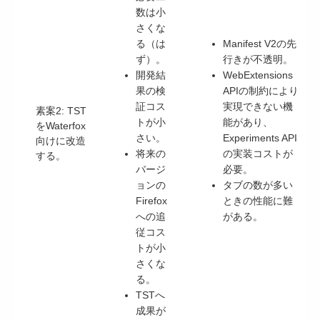
数は小
さくな
る（は
Manifest V2の先
ず）。
行きが不透明。
開発結
WebExtensions
果の検
APIの制約により
証コス
実現できない機
素案2: TST
トが小
能があり、
をWaterfox
さい。
Experiments API
向けに改造
将来の
の実装コストが
する。
バージ
必要。
ョンの
タブの数が多い
Firefox
ときの性能に難
への追
がある。
従コス
トが小
さくな
る。
TSTへ
成果が