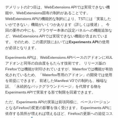
デメリットの2つ目は、WebExtensions APIでは実現できない機
能や、WebExtensions固有の制約があることです。
WebExtensions APIの機能的な制約により、TSTには「実装した
いができない」機能がいくつかあります（詳しくは後述）。 今
回の要件の中にも、ブラウザー本体の設定パネルへの機能追加な
ど、WebExtensions APIでは実現できない機能が含まれていま
す。 そのため、この選択肢においては
Experiments API
の使用
が必須となります。
Experiments APIは、WebExtensions APIベースのアドオンにXUL
アドオンと同等の自由度をもたらす技術です。 リリース版の
Firefoxでは機能が封印されていますが、Waterfoxでは機能が有効
化されているため、「Waterfox専用のアドオン」の開発では使用
を前提にできます。 前述したManifest V3での制約も、極端な
話、「永続的なバックグラウンドページ」を代替する物を
Experiments APIで実装する形で制限を回避できます。
ただ、Experiments APIの実装は前項同様に、ベースバージョン
となるFirefoxの変更の影響を強く受けます。 Experiments APIに
依存する箇所が増えれば増えるほど、Firefoxの更新への追従コス