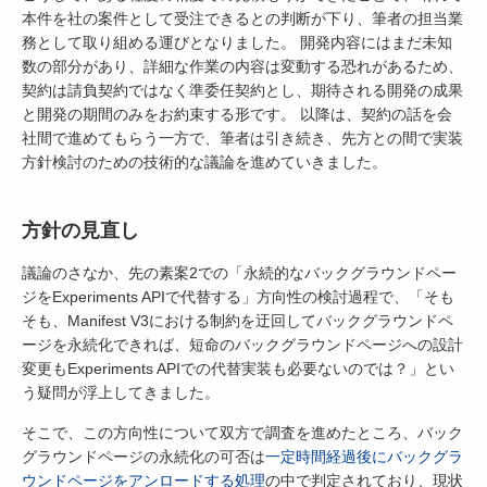
本件を社の案件として受注できるとの判断が下り、筆者の担当業
務として取り組める運びとなりました。 開発内容にはまだ未知
数の部分があり、詳細な作業の内容は変動する恐れがあるため、
契約は請負契約ではなく準委任契約とし、期待される開発の成果
と開発の期間のみをお約束する形です。 以降は、契約の話を会
社間で進めてもらう一方で、筆者は引き続き、先方との間で実装
方針検討のための技術的な議論を進めていきました。
方針の見直し
議論のさなか、先の素案2での「永続的なバックグラウンドペー
ジをExperiments APIで代替する」方向性の検討過程で、「そも
そも、Manifest V3における制約を迂回してバックグラウンドペ
ージを永続化できれば、短命のバックグラウンドページへの設計
変更もExperiments APIでの代替実装も必要ないのでは？」とい
う疑問が浮上してきました。
そこで、この方向性について双方で調査を進めたところ、バック
グラウンドページの永続化の可否は
一定時間経過後にバックグラ
ウンドページをアンロードする処理
の中で判定されており、現状