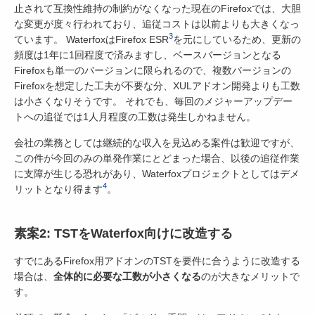
止されて互換性維持の制約がなくなった現在のFirefoxでは、大胆
な変更が度々行われており、追従コストは以前よりも大きくなっ
3
ています。 WaterfoxはFirefox ESR
を元にしているため、更新の
頻度は1年に1回程度で済みますし、ベースバージョンとなる
Firefoxも単一のバージョンに限られるので、複数バージョンの
Firefoxを想定した工夫が不要な分、XULアドオン開発よりも工数
は小さくなりそうです。 それでも、毎回のメジャーアップデー
トへの追従では1人月程度の工数は発生しかねません。
会社の業務としては継続的な収入を見込める案件は歓迎ですが、
この件が今回のみの単発作業にとどまった場合、以後の追従作業
に支障が生じる恐れがあり、Waterfoxプロジェクトとしてはデメ
4
リットとなり得ます
。
素案2: TSTをWaterfox向けに改造する
すでにあるFirefox用アドオンのTSTを要件に合うように改造する
場合は、
全体的に必要な工数が小さくなる
のが大きなメリットで
す。