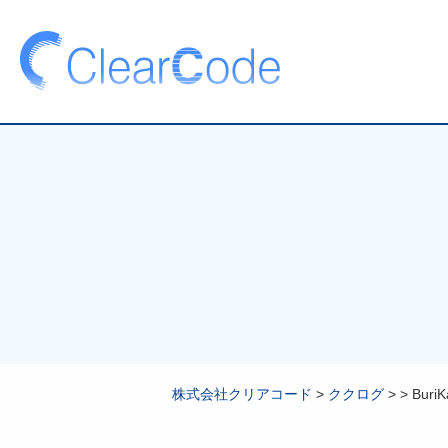
株式会社クリアコード
>
ククログ
>
>
Bur