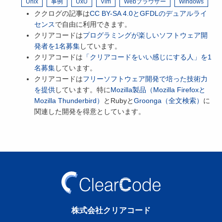
Unix
事例
UxU
Vim
Webブラウザー
Windows
ククログの記事は
CC BY-SA 4.0とGFDLのデュアルライ
センス
で自由に利用できます。
クリアコードは
プログラミングが楽しいソフトウェア開
発者を1名募集
しています。
クリアコードは
「クリアコードをいい感じにする人」を1
名募集
しています。
クリアコードは
フリーソフトウェア開発で培った技術力
を提供
しています。特に
Mozilla製品（Mozilla Firefoxと
Mozilla Thunderbird）
とRubyと
Groonga（全文検索）
に
関連した開発を得意としています。
株式会社クリアコード