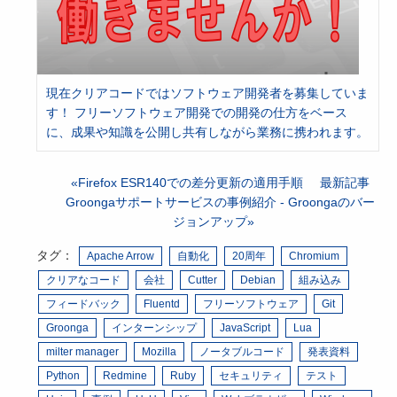
現在クリアコードではソフトウェア開発者を募集していま
す！ フリーソフトウェア開発での開発の仕方をベース
に、成果や知識を公開し共有しながら業務に携われます。
Firefox ESR140での差分更新の適用手順
最新記事
Groongaサポートサービスの事例紹介 - Groongaのバー
ジョンアップ
タグ：
Apache Arrow
自動化
20周年
Chromium
クリアなコード
会社
Cutter
Debian
組み込み
フィードバック
Fluentd
フリーソフトウェア
Git
Groonga
インターンシップ
JavaScript
Lua
milter manager
Mozilla
ノータブルコード
発表資料
Python
Redmine
Ruby
セキュリティ
テスト