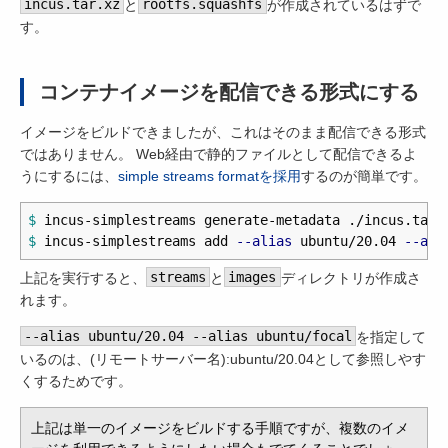
incus.tar.xz
と
rootfs.squashfs
が作成されているはずで
す。
コンテナイメージを配信できる形式にする
イメージをビルドできましたが、これはそのまま配信できる形式
ではありません。 Web経由で静的ファイルとして配信できるよ
うにするには、
simple streams formatを採用
するのが簡単です。
$ 
$ 
incus-simplestreams add 
--alias
 ubuntu/20.04 
--ali
上記を実行すると、
streams
と
images
ディレクトリが作成さ
れます。
--alias ubuntu/20.04 --alias ubuntu/focal
を指定して
いるのは、(リモートサーバー名):ubuntu/20.04として参照しやす
くするためです。
上記は単一のイメージをビルドする手順ですが、複数のイメ