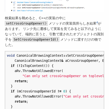
検索結果を眺めると、C++の実装の中に
4
setCrossGroupOpener()
メソッドの実装箇所らしき結果
が
あります。 リンク先に遷移して実装を見てみると以下のように
なっていて、端的に言うと、引数で渡されたオブジェクトの識別
子を
SetCrossGroupOpenerId()
メソッドに渡すだけの物で
した。
void
CanonicalBrowsingContext
::
SetCrossGroupOpener
(
CanonicalBrowsingContext
&
aCrossGroupOpener
,
Err
if
(
!
IsTopContent
())
{
aRv
.
ThrowNotAllowedError
(
"Can only set crossGroupOpener on toplevel c
return
;
}
if
(
mCrossGroupOpenerId
!=
0
)
{
aRv
.
ThrowNotAllowedError
(
"Can only set crossGrou
return
;
}