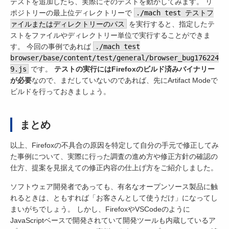
テストを追加したら、実際にそのテストを動かしてみます。 リ
ポジトリーの最上位ディレクトリーで
./mach test テストフ
ァイルまたはディレクトリーのパス
を実行すると、指定したテ
ストをファイルやディレクトリー単位で実行することができま
す。 今回の事例であれば
./mach test
browser/base/content/test/general/browser_bug176224
9.js
です。
テストの実行にはFirefoxのビルド済みバイナリー
が必要
なので、まだしていないのであれば、先にArtifact Modeで
ビルドを行っておきましょう。
まとめ
以上、Firefoxの不具合の原因を特定して自分の手元で修正してみ
た事例について、実際に行った調査の進め方や修正方針の確認の
仕方、提案を見据えての修正内容の仕上げ方をご紹介しました。
ソフトウェア開発者であっても、有名なオープンソース製品に触
れるときは、ともすれば「お客さんとして使うだけ」になってし
まいがちでしょう。 しかし、FirefoxやVSCodeのように
JavaScriptベースで開発されていて開発ツールも内蔵しているア