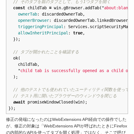
// そのタブを親のタブとして、もう1つタブを開く
const
childTab
=
win
.
gBrowser
.
addTab
(
"
about:blank
"
ownerTab
:
discardedOwnerTab
,
openerBrowser
:
discardedOwnerTab
.
linkedBrowser
,
triggeringPrincipal
:
Services
.
scriptSecurityMana
allowInheritPrincipal
:
true
,
});
// タブが開かれたことを確認する
ok
(
childTab
,
"
child tab is successfully opened as a child of 
);
// 他のテストでも使われていたユーティリティ関数を使って、
// テスト用に開いたブラウザーのウィンドウを閉じる
await
promiseWindowClosed
(
win
);
});
修正の発端になったのはWebExtensions API経由での操作でした
が、修正の対象は「WebExtensions APIが呼ばれたときにFirefox
の内部的なAPIを使ってタブを開く処理」ではなく、そこで呼び