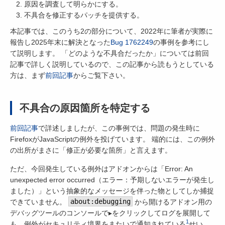
原因を調査して明らかにする。
不具合を修正するパッチを提供する。
本記事では、このうち2の部分について、2022年に筆者が実際に
報告し2025年末に解決となった
Bug 1762249
の事例を参考にし
て説明します。 「どのような不具合だったか」については前回
記事で詳しく説明しているので、この記事から読もうとしている
方は、まず
前回記事
からご覧下さい。
不具合の原因箇所を特定する
前回記事
で詳述しましたが、この事例では、問題の発生時に
FirefoxがJavaScriptの例外を投げています。 端的には、この例外
の出所がまさに「修正が必要な箇所」と言えます。
ただ、今回発生している例外はアドオンからは「Error: An
unexpected error occurred（エラー：予期しないエラーが発生し
ました）」という抽象的なメッセージを伴った物としてしか捕捉
できていません。
about:debugging
から開けるアドオン用の
デバッグツールのコンソールで▸をクリックしてログを展開して
1
も、例外がセキュリティ境界をまたいで通知されている
せい