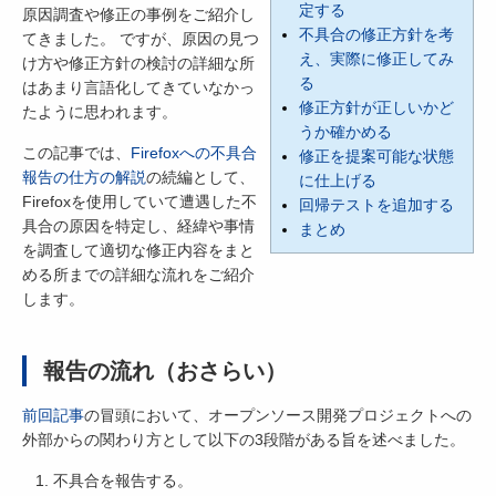
定する
原因調査や修正の事例をご紹介し
不具合の修正方針を考
てきました。 ですが、原因の見つ
え、実際に修正してみ
け方や修正方針の検討の詳細な所
る
はあまり言語化してきていなかっ
修正方針が正しいかど
たように思われます。
うか確かめる
この記事では、
Firefoxへの不具合
修正を提案可能な状態
報告の仕方の解説
の続編として、
に仕上げる
Firefoxを使用していて遭遇した不
回帰テストを追加する
具合の原因を特定し、経緯や事情
まとめ
を調査して適切な修正内容をまと
める所までの詳細な流れをご紹介
します。
報告の流れ（おさらい）
前回記事
の冒頭において、オープンソース開発プロジェクトへの
外部からの関わり方として以下の3段階がある旨を述べました。
不具合を報告する。