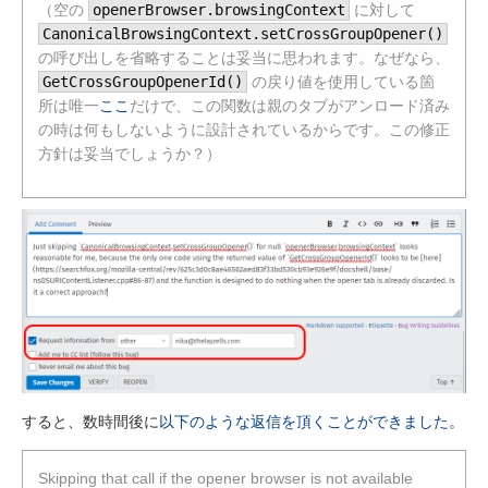
（空の
openerBrowser.browsingContext
に対して
CanonicalBrowsingContext.setCrossGroupOpener()
の呼び出しを省略することは妥当に思われます。なぜなら、
GetCrossGroupOpenerId()
の戻り値を使用している箇
所は唯一
ここ
だけで、この関数は親のタブがアンロード済み
の時は何もしないように設計されているからです。この修正
方針は妥当でしょうか？）
すると、数時間後に
以下のような返信を頂くことができました
。
Skipping that call if the opener browser is not available