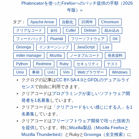
Phabricatorを使ったFirefoxへのパッチ提供の手順（2026
年版）
タグ：
Apache Arrow
自動化
20周年
Chromium
クリアなコード
会社
Cutter
Debian
組み込み
フィードバック
Fluentd
フリーソフトウェア
Git
Groonga
インターンシップ
JavaScript
Lua
milter manager
Mozilla
ノータブルコード
発表資料
Python
Redmine
Ruby
セキュリティ
テスト
Unix
事例
UxU
Vim
Webブラウザー
Windows
ククログの記事は
CC BY-SA 4.0とGFDLのデュアルライ
センス
で自由に利用できます。
クリアコードは
プログラミングが楽しいソフトウェア開
発者を1名募集
しています。
クリアコードは
「クリアコードをいい感じにする人」を1
名募集
しています。
クリアコードは
フリーソフトウェア開発で培った技術力
を提供
しています。特に
Mozilla製品（Mozilla Firefoxと
Mozilla Thunderbird）
とRubyと
Groonga（全文検索）
に