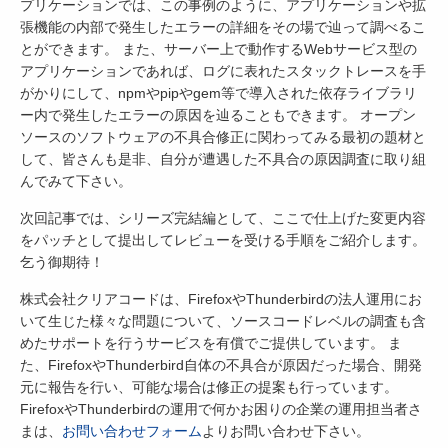
プリケーションでは、この事例のように、アプリケーションや拡
張機能の内部で発生したエラーの詳細をその場で辿って調べるこ
とができます。 また、サーバー上で動作するWebサービス型の
アプリケーションであれば、ログに表れたスタックトレースを手
がかりにして、npmやpipやgem等で導入された依存ライブラリ
ー内で発生したエラーの原因を辿ることもできます。 オープン
ソースのソフトウェアの不具合修正に関わってみる最初の題材と
して、皆さんも是非、自分が遭遇した不具合の原因調査に取り組
んでみて下さい。
次回記事では、シリーズ完結編として、ここで仕上げた変更内容
をパッチとして提出してレビューを受ける手順をご紹介します。
乞う御期待！
株式会社クリアコードは、FirefoxやThunderbirdの法人運用にお
いて生じた様々な問題について、ソースコードレベルの調査も含
めたサポートを行うサービスを有償でご提供しています。 ま
た、FirefoxやThunderbird自体の不具合が原因だった場合、開発
元に報告を行い、可能な場合は修正の提案も行っています。
FirefoxやThunderbirdの運用で何かお困りの企業の運用担当者さ
まは、
お問い合わせフォーム
よりお問い合わせ下さい。