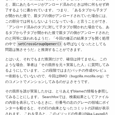
と、親にあたるページがアンロード済みのときは特に何もせず終
了するように書かれています。 つまり、「あるタブから子タブ
が開かれた後で、親タブの側がアンロードされていた場合には、
この部分では何もしないようになっている」と言うことができ、
「アンロード済みのタブに対して子タブが開かれた場合でも、あ
るタブから子タブが開かれた後で親タブの側がアンロードされた
のと同等に扱われるようだ」「今回の修正の結果タブを開く処理
の中で
setCrossGroupOpener()
を呼ばなくなったとしても
問題は無さそうだ」と推測することができます。
とはいえ、それでもまだ推測だけで、確信は持てません。 この
ような場合、筆者は「その箇所を元々実装した人」に質問してみ
るようにしています。 この段階ではまだパッチの作成やレビュ
ー依頼をしていないので、今回はBMO（bugzilla.mozilla.org）で
のコメントでメンションしてみるのがよさそうです。
その箇所を誰が実装したかは、とりあえずblameの情報を参照し
てみることにします。 Searchfoxでは、検索結果としてファイル
の内容を表示しているときに、行番号の左のグレーの領域にポイ
ンターを載せると、その行の由来となったコミットの詳細が表示
されます。 これを見ると、このメソッドの作者はNika Layzellさ