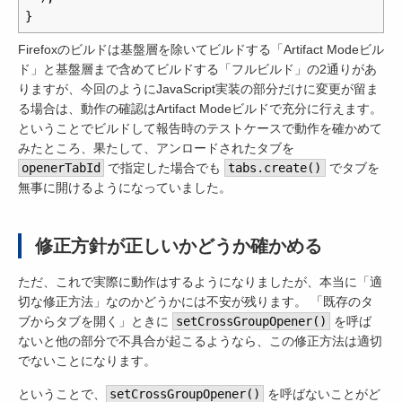
}
Firefoxのビルドは基盤層を除いてビルドする「Artifact Modeビル
ド」と基盤層まで含めてビルドする「フルビルド」の2通りがあ
りますが、今回のようにJavaScript実装の部分だけに変更が留ま
る場合は、動作の確認はArtifact Modeビルドで充分に行えます。
ということでビルドして報告時のテストケースで動作を確かめて
みたところ、果たして、アンロードされたタブを
openerTabId
で指定した場合でも
tabs.create()
でタブを
無事に開けるようになっていました。
修正方針が正しいかどうか確かめる
ただ、これで実際に動作はするようになりましたが、本当に「適
切な修正方法」なのかどうかには不安が残ります。 「既存のタ
ブからタブを開く」ときに
setCrossGroupOpener()
を呼ば
ないと他の部分で不具合が起こるようなら、この修正方法は適切
でないことになります。
ということで、
setCrossGroupOpener()
を呼ばないことがど