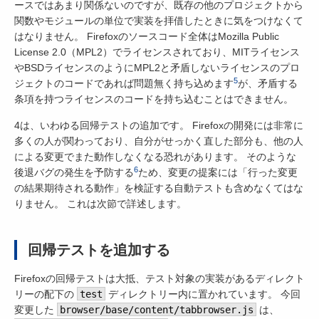
ースではあまり関係ないのですが、既存の他のプロジェクトから
関数やモジュールの単位で実装を拝借したときに気をつけなくて
はなりません。 Firefoxのソースコード全体はMozilla Public
License 2.0（MPL2）でライセンスされており、MITライセンス
やBSDライセンスのようにMPL2と矛盾しないライセンスのプロ
5
ジェクトのコードであれば問題無く持ち込めます
が、矛盾する
条項を持つライセンスのコードを持ち込むことはできません。
4は、いわゆる回帰テストの追加です。 Firefoxの開発には非常に
多くの人が関わっており、自分がせっかく直した部分も、他の人
による変更でまた動作しなくなる恐れがあります。 そのような
6
後退バグの発生を予防する
ため、変更の提案には「行った変更
の結果期待される動作」を検証する自動テストも含めなくてはな
りません。 これは次節で詳述します。
回帰テストを追加する
Firefoxの回帰テストは大抵、テスト対象の実装があるディレクト
リーの配下の
test
ディレクトリー内に置かれています。 今回
変更した
browser/base/content/tabbrowser.js
は、