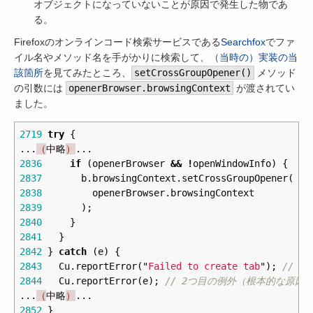
オブジェクトになっていないことが原因で発生した物であ
る。
Firefoxのオンラインコード検索サービスである
Searchfox
でファ
イル名やメソッド名を手がかりに検索して、
（当時の）実装の当
該箇所
を見てみたところ、
setCrossGroupOpener()
メソッド
の引数には
openerBrowser.browsingContext
が渡されてい
ました。
2719
try
{
...
（
中略
）
...
2836
if
(
openerBrowser
&&
!
openWindowInfo
)
{
2837
b
.
browsingContext
.
setCrossGroupOpener
(
/
2838
openerBrowser
.
browsingContext
2839
);
2840
}
2841
}
2842
}
catch
(
e
)
{
2843
Cu
.
reportError
(
"
Failed to create tab
"
);
// 
2844
Cu
.
reportError
(
e
);
// 2つ目の例外（根本的な原因
...
（
中略
）
...
2852
}