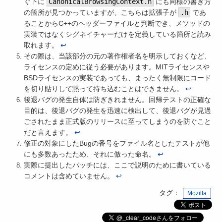
ぐ下に
CanonicalBrowsingContext.h
にも同様の書き方
の箇所が見つかっていますが、こちらは拡張子が
.h
であ
ることからC++のヘッダーファイルと判断でき、メソッドの
実装ではなくシグネイチャーだけを定義している箇所と読み
取れます。
↩
その際は、当該部分の元の著作権者名を明示しておくなど、
ライセンスの定めに従う必要があります。MITライセンスや
BSDライセンスの実装であっても、まったく無制限にコード
を切り貼りして黙って持ち込むことはできません。
↩
後退バグの発生自体は防ぎきれません。回帰テストの正確な
目的は、後退バグの発生を迅速に検出して、後退バグが見過
ごされたまま正式版のリリースに至ってしまうのを防ぐこと
だと言えます。
↩
修正の対象にしたBugの番号をファイル名としたテストが他
にも多数あったため、それに倣った命名。
↩
実際に提出したパッチには、ここで説明のために書いている
コメントは含めていません。
↩
タグ：
Mozilla