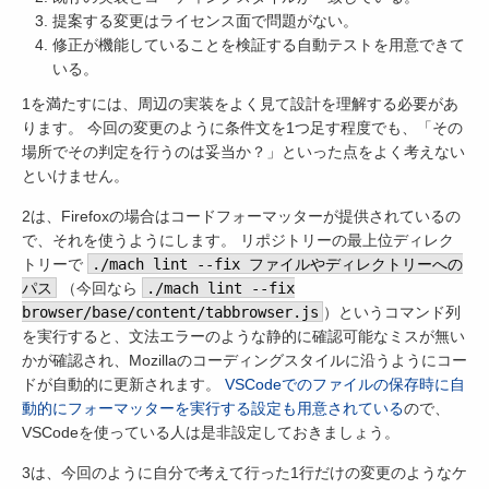
提案する変更はライセンス面で問題がない。
修正が機能していることを検証する自動テストを用意できて
いる。
1を満たすには、周辺の実装をよく見て設計を理解する必要があ
ります。 今回の変更のように条件文を1つ足す程度でも、「その
場所でその判定を行うのは妥当か？」といった点をよく考えない
といけません。
2は、Firefoxの場合はコードフォーマッターが提供されているの
で、それを使うようにします。 リポジトリーの最上位ディレク
トリーで
./mach lint --fix ファイルやディレクトリーへの
パス
（今回なら
./mach lint --fix
browser/base/content/tabbrowser.js
）というコマンド列
を実行すると、文法エラーのような静的に確認可能なミスが無い
かが確認され、Mozillaのコーディングスタイルに沿うようにコー
ドが自動的に更新されます。
VSCodeでのファイルの保存時に自
動的にフォーマッターを実行する設定も用意されている
ので、
VSCodeを使っている人は是非設定しておきましょう。
3は、今回のように自分で考えて行った1行だけの変更のようなケ