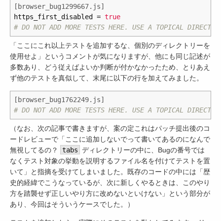
[browser_bug1299667.js]
https_first_disabled
=
true
「ここにこれ以上テストを追加するな、個別のディレクトリーを
使用せよ」というコメントが気になりますが、他にも同じ記述が
多数あり、どう従えばよいか判断が付かなかったため、とりあえ
ず他のテストを真似して、末尾に以下の行を加えてみました。
[browser_bug1762249.js]
（なお、次の記事で書きますが、案の定これはパッチ提出後のコ
ードレビューで「ここに追加しないでって書いてあるのになんで
無視してるの？
tabs
ディレクトリーの中に、Bugの番号では
なくテスト対象の挙動を説明するファイル名を付けてテストを置
いて」と指摘を受けてしまいました。既存のコードの中には「歴
史的経緯でこうなっているが、次に新しくやるときは、このやり
方を踏襲せず正しいやり方に改めないといけない」という部分が
あり、今回はそういうケースでした。）