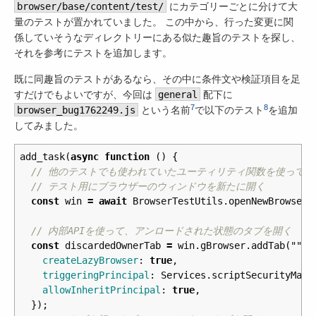
browser/base/content/test/
にカテゴリーごとに分けて大
量のテストが置かれていました。 この中から、行った変更に関
係していそうなディレクトリーにある似た趣旨のテストを探し、
それを参考にテストを追加します。
既に同趣旨のテストがあるなら、その中に条件文や検証項目を足
すだけでもよいですが、今回は
general
配下に
7
8
browser_bug1762249.js
という名前
で以下のテスト
を追加
してみました。
add_task
(
async
function
()
{
// 他のテストでも使われていたユーティリティ関数を使って、
// テスト用にブラウザーのウィンドウを新たに開く
const
win
=
await
BrowserTestUtils
.
openNewBrowserW
// 内部APIを使って、アンロードされた状態のタブを開く
const
discardedOwnerTab
=
win
.
gBrowser
.
addTab
(
""
,
createLazyBrowser
:
true
,
triggeringPrincipal
:
Services
.
scriptSecurityMana
allowInheritPrincipal
:
true
,
});