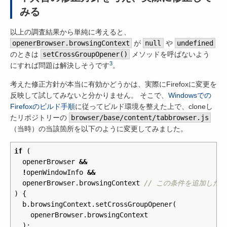
みる
以上の調査結果から単純に考えると、
openerBrowser.browsingContext
が
null
や
undefined
のときは
setCrossGroupOpener()
メソッドを呼ばないよう
3
にすれば問題は解決しそうです
。
考えた修正方針が本当に有効かどうかは、実際にFirefoxに変更を
反映して試してみないと分かりません。 そこで、
Windowsでの
Firefoxのビルド手順
に従ってビルド環境を整えた上で、cloneし
たリポジトリーの
browser/base/content/tabbrowser.js
（当時）の当該箇所を以下のように変更してみました。
if
(
openerBrowser
&&
!
openWindowInfo
&&
openerBrowser
.
browsingContext
// この条件を追加した
)
{
b
.
browsingContext
.
setCrossGroupOpener
(
openerBrowser
.
browsingContext
);