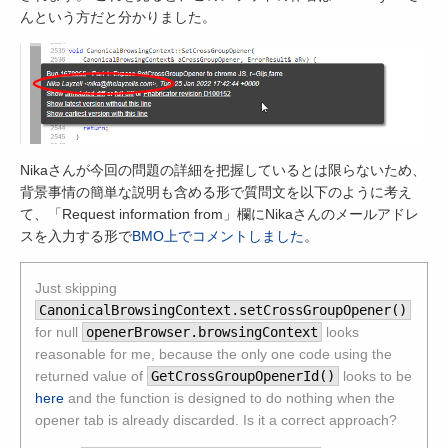
んという方だと分かりました。
Nikaさんが今回の問題の詳細を把握しているとは限らないため、
背景事情の簡単な説明も含める形で質問文を以下のように考え
て、「Request information from」欄にNikaさんのメールアドレ
スを入力する形で
BMO上でコメントしました
。
Just skipping
CanonicalBrowsingContext.setCrossGroupOpener()
for null
openerBrowser.browsingContext
looks
reasonable for me, because the only one code using the
returned value of
GetCrossGroupOpenerId()
looks to be
here
and the function is designed to do nothing when the
opener tab is already discarded. Is it a correct approach?