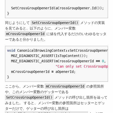
SetCrossGroupOpenerId
(
aCrossGroupOpener
.
Id
());
}
同じようにして
SetCrossGroupOpenerId()
メソッドの実装
を見てみると、以下のように、メンバー変数
mCrossGroupOpenerId
に値を代入するだけのいわゆるセッタ
ーであると分かりました。
void
CanonicalBrowsingContext
::
SetCrossGroupOpenerId
MOZ_DIAGNOSTIC_ASSERT
(
IsTopContent
());
MOZ_DIAGNOSTIC_ASSERT
(
mCrossGroupOpenerId
==
0
,
"Can only set CrossGroupOpen
mCrossGroupOpenerId
=
aOpenerId
;
}
ここから、メンバー変数
mCrossGroupOpenerId
の参照箇所
や、このメンバー変数のゲッターである
SetCrossGroupOpenerId()
メソッドの呼び出し箇所を辿って
みました。 すると、メンバー変数の参照箇所はセッターとゲッ
ターだけで、ゲッターの呼び出し箇所は