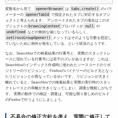
変数名から見て、
openerBrowser
は
tabs.create()
のパラ
メーターの
openerTabId
で指定されたタブに対応するオブジ
ェクトと考えられます。 アンロードされたタブの場合はこのオ
ブジェクトの
browsingContext
プロパティが
null
や
undefined
などの無効な値になっているらしく、
setCrossGroupOpener()
メソッドはそのような引数を想定し
ていないために例外が発生している、という状況のようです。
なお、Searchfoxでの検索結果の行番号と、実際のスタックトレ
ースに現れている行番号には若干のズレがありますが、これは、
Searchfoxのインデックス作成時に使われたソースコードのリポ
ジトリーのリビジョンと、Firefoxのバイナリーのビルド元となっ
たリビジョンとが異なっているせいです。 リビジョンが大きく
離れていると、Searchfoxでの検索結果と実際の実行時のスタッ
クトレースとの乖離が大きくなってしまい、調査が難航しがちで
す。 実際の動作での検証・調査は、可能な限り新しめのビルド
のFirefoxで行うようにしましょう。
不具合の修正方針を考え、実際に修正して