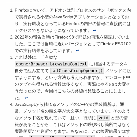
Firefoxにおいて、アドオンは別プロセスのサンドボックス内
で実行される小型のJavaScriptアプリケーションとなってお
り、実行環境となっているFirefoxの内部の情報に直接的には
アクセスできないようになっています。
↩
2022年の報告当時はFirefox 98で問題の再現を確認していま
した。ここでは当時に近いバージョンとしてFirefox ESR102
での実行結果を示しています。
↩
これ以外に、「有効な
openerBrowser.browsingContext
に相当するデータを
自分で組み立てて
setCrossGroupOpener()
メソッドに渡
すようにする」という方法も考えられますが、アンロード中
のタブから得られる情報は多くなく、実際にやるのは大変そ
うだったので、今回はこちらの路線は見送ることにしまし
た。
↩
JavaScriptから触れるメソッドのC++での実装箇所は、通
常、メソッド名の頭文字が大文字となっています。そのよう
なメソッド名が現れていて、且つ、行頭に
void
と型の情
報があることから、これはメソッドの呼び出し箇所ではなく
実装箇所だと判断できます。ちなみに、この検索結果ではす