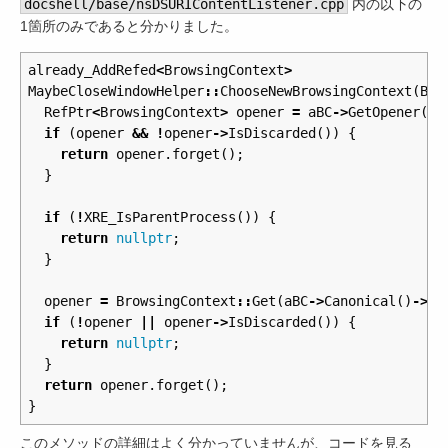
docshell/base/nsDSURIContentListener.cpp
内の以下の
1箇所のみであると分かりました。
already_AddRefed
<
BrowsingContext
>
MaybeCloseWindowHelper
::
ChooseNewBrowsingContext
(
Bro
RefPtr
<
BrowsingContext
>
opener
=
aBC
->
GetOpener
();
if
(
opener
&&
!
opener
->
IsDiscarded
())
{
return
opener
.
forget
();
}
if
(
!
XRE_IsParentProcess
())
{
return
nullptr
;
}
opener
=
BrowsingContext
::
Get
(
aBC
->
Canonical
()
->
Ge
if
(
!
opener
||
opener
->
IsDiscarded
())
{
return
nullptr
;
}
return
opener
.
forget
();
}
このメソッドの詳細はよく分かっていませんが、コードを見る