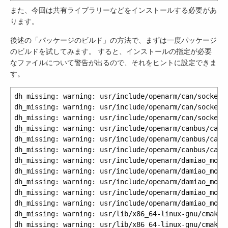
また、今回は共有ライブラリーなどをインストールする必要があ
ります。
後述の「パッケージのビルド」の方法で、まずは一度パッケージ
のビルドを試してみます。 すると、インストールの指定が必要
なファイルについて警告が出るので、それをヒントに設定できま
す。
dh_missing: warning: usr/include/openarm/can/socket/
dh_missing: warning: usr/include/openarm/can/socket/
dh_missing: warning: usr/include/openarm/can/socket/
dh_missing: warning: usr/include/openarm/canbus/can_
dh_missing: warning: usr/include/openarm/canbus/can_
dh_missing: warning: usr/include/openarm/canbus/can_
dh_missing: warning: usr/include/openarm/damiao_moto
dh_missing: warning: usr/include/openarm/damiao_moto
dh_missing: warning: usr/include/openarm/damiao_moto
dh_missing: warning: usr/include/openarm/damiao_moto
dh_missing: warning: usr/include/openarm/damiao_moto
dh_missing: warning: usr/lib/x86_64-linux-gnu/cmake/
dh_missing: warning: usr/lib/x86_64-linux-gnu/cmake/