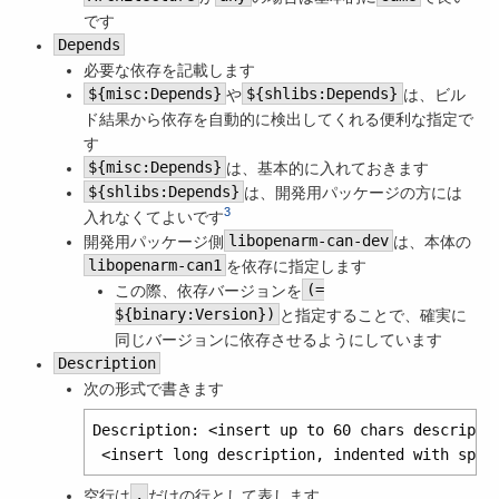
です
Depends
必要な依存を記載します
${misc:Depends}
や
${shlibs:Depends}
は、ビル
ド結果から依存を自動的に検出してくれる便利な指定で
す
${misc:Depends}
は、基本的に入れておきます
${shlibs:Depends}
は、開発用パッケージの方には
3
入れなくてよいです
開発用パッケージ側
libopenarm-can-dev
は、本体の
libopenarm-can1
を依存に指定します
この際、依存バージョンを
(=
${binary:Version})
と指定することで、確実に
同じバージョンに依存させるようにしています
Description
次の形式で書きます
Description: <insert up to 60 chars descriptio
空行は
.
だけの行として表します