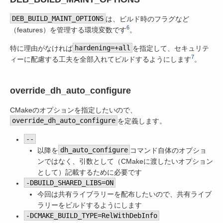
DEB_BUILD_MAINT_OPTIONS
は、ビルド時のフラグなど
6
（features）を管理する環境変数です
。
特に理由がなければ
hardening=+all
を指定して、セキュリテ
7
ィーに配慮する工夫を全部入れてビルドするようにします
。
override_dh_auto_configure
CMakeのオプションを指定したいので、
override_dh_auto_configure
を定義します。
--
以降を
dh_auto_configure
コマンド自体のオプショ
ンではなく、引数として（CMakeに渡したいオプション
として）記載するために必要です
-DBUILD_SHARED_LIBS=ON
今回は共有ライブラリーを配布したいので、共有ライブ
ラリーをビルドするようにします
-DCMAKE_BUILD_TYPE=RelWithDebInfo