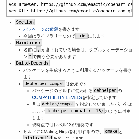
Vcs-Browser: https://github.com/enactic/openarm_can

Section
パッケージの種類
を書きます
今回はライブラリーなので
libs
にします
Maintainer
名前に
,
が含まれている場合は、ダブルクオーテーショ
ン
"
で囲う必要があります
Build-Depends
パッケージを生成するときに利用するパッケージを書き
ます
debhelper-compat
は必須です
パッケージのビルドに使われる
debhelper
の
COMPATIBILITY LEVELS
を指定しています
昔は
debian/compat
で指定していましたが、今は
ここで
debhelper-compat (= 13)
のように指定
します
現時点ではレベル13が推奨です
ビルドにCMakeとNinjaを利用するので、
cmake
と
ninja-build
を足しています