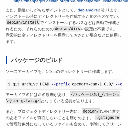
https://manpages.debian.org/trixie/debhelper/dh_installsystem
また、勘違いしがちなポイントとして、
debian/dirs
があります。
インストール時にディレクトリーを作成するためのものですが、
debian/install
でインストールするパスなどは自動で作成さ
れるため、それらのための
debian/dirs
の設定は不要です。
意図的に空ディレクトリーを用意しておきたい場合などに使用し
ます。
パッケージのビルド
ソースアーカイブを、1つ上のディレクトリーに作成します。
$
git archive HEAD 
--prefix
 openarm-can-1.0.0/ 
--out
アーカイブ名には命名規則があり、
{パッケージ名}_{バージョ
ン}.orig.tar.gz
となっている必要があります。
また、プロジェクトディレクトリー内に、
debian/
以外に変更
のあるファイルが存在しないことを確かめます。
.gitignore
で管理対象外になっているファイルも含めて、削除してクリーン