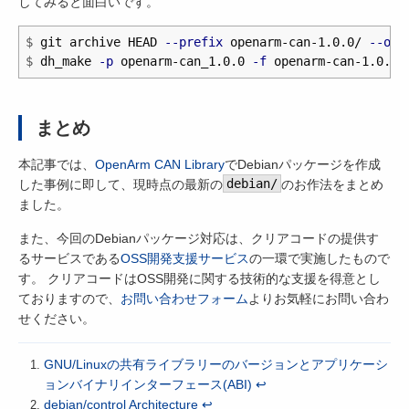
してみると面白いです。
$
git archive HEAD 
--prefix
 openarm-can-1.0.0/ 
--out
$
dh_make 
-p
 openarm-can_1.0.0 
-f
まとめ
本記事では、
OpenArm CAN Library
でDebianパッケージを作成
した事例に即して、現時点の最新の
debian/
のお作法をまとめ
ました。
また、今回のDebianパッケージ対応は、クリアコードの提供す
るサービスである
OSS開発支援サービス
の一環で実施したもので
す。 クリアコードはOSS開発に関する技術的な支援を得意とし
ておりますので、
お問い合わせフォーム
よりお気軽にお問い合わ
せください。
GNU/Linuxの共有ライブラリーのバージョンとアプリケーシ
ョンバイナリインターフェース(ABI)
↩
debian/control Architecture
↩