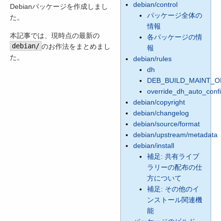
debian/control
Debianパッケージを作成しまし
パッケージ全体の
た。
情報
本記事では、現時点の最新の
各パッケージの情
debian/
のお作法をまとめまし
報
た。
debian/rules
dh
DEB_BUILD_MAINT_O
override_dh_auto_conf
debian/copyright
debian/changelog
debian/source/format
debian/upstream/metadata
debian/install
補足: 共有ライブ
ラリーの配布の仕
方について
補足: その他のイ
ンストール関連機
能