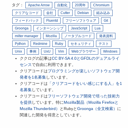
タグ：
Apache Arrow
自動化
20周年
Chromium
クリアなコード
会社
Cutter
Debian
組み込み
フィードバック
Fluentd
フリーソフトウェア
Git
Groonga
インターンシップ
JavaScript
Lua
milter manager
Mozilla
ノータブルコード
発表資料
Python
Redmine
Ruby
セキュリティ
テスト
Unix
事例
UxU
Vim
Webブラウザー
Windows
ククログの記事は
CC BY-SA 4.0とGFDLのデュアルライ
センス
で自由に利用できます。
クリアコードは
プログラミングが楽しいソフトウェア開
発者を1名募集
しています。
クリアコードは
「クリアコードをいい感じにする人」を1
名募集
しています。
クリアコードは
フリーソフトウェア開発で培った技術力
を提供
しています。特に
Mozilla製品（Mozilla Firefoxと
Mozilla Thunderbird）
とRubyと
Groonga（全文検索）
に
関連した開発を得意としています。