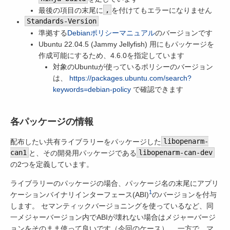
最後の項目の末尾に
,
を付けてもエラーになりません
Standards-Version
準拠する
Debianポリシーマニュアル
のバージョンです
Ubuntu 22.04.5 (Jammy Jellyfish) 用にもパッケージを
作成可能にするため、4.6.0を指定しています
対象のUbuntuが使っているポリシーのバージョン
は、
https://packages.ubuntu.com/search?
keywords=debian-policy
で確認できます
各パッケージの情報
配布したい共有ライブラリーをパッケージした
libopenarm-
can1
と、その開発用パッケージである
libopenarm-can-dev
の2つを定義しています。
ライブラリーのパッケージの場合、パッケージ名の末尾にアプリ
1
ケーションバイナリインターフェース(ABI)
のバージョンを付与
します。 セマンティックバージョニングを使っているなど、同
一メジャーバージョン内でABIが壊れない場合はメジャーバージ
ョンをそのまま使って良いです（今回のケース）。 一方で、マ