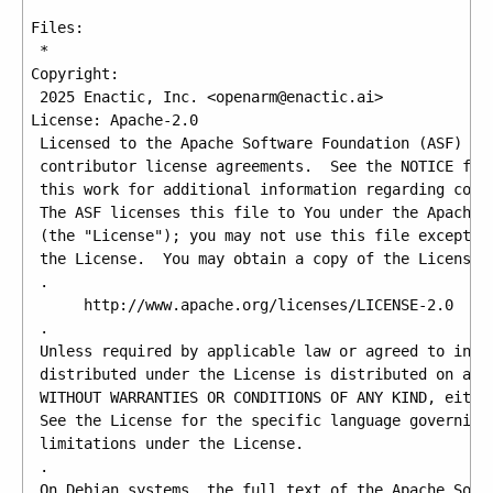
Files:

 *

Copyright:

 2025 Enactic, Inc. <openarm@enactic.ai>

License: Apache-2.0

 Licensed to the Apache Software Foundation (ASF) und
 contributor license agreements.  See the NOTICE file
 this work for additional information regarding copyr
 The ASF licenses this file to You under the Apache L
 (the "License"); you may not use this file except in
 the License.  You may obtain a copy of the License a
 .

      http://www.apache.org/licenses/LICENSE-2.0

 .

 Unless required by applicable law or agreed to in wr
 distributed under the License is distributed on an "
 WITHOUT WARRANTIES OR CONDITIONS OF ANY KIND, either
 See the License for the specific language governing 
 limitations under the License.

 .

 On Debian systems, the full text of the Apache Softw