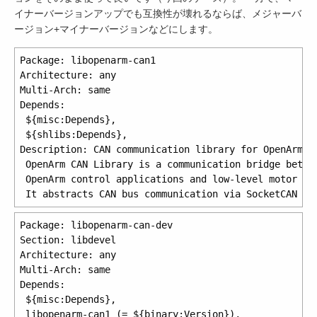
イナーバージョンアップでも互換性が壊れるならば、メジャーバ
ージョン+マイナーバージョンなどにします。
Package: libopenarm-can1

Architecture: any

Multi-Arch: same

Depends:

 ${misc:Depends},

 ${shlibs:Depends},

Description: CAN communication library for OpenArm ro
 OpenArm CAN Library is a communication bridge betwee
 OpenArm control applications and low-level motor pro
Package: libopenarm-can-dev

Section: libdevel

Architecture: any

Multi-Arch: same

Depends:

 ${misc:Depends},

 libopenarm-can1 (= ${binary:Version}),
