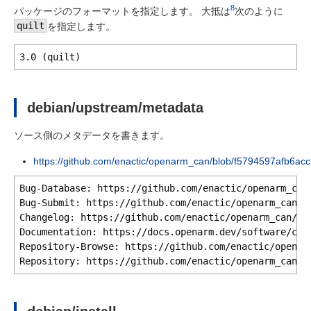
8
パッケージのフォーマットを指定します。 大抵は
次のように
quilt
を指定します。
debian/upstream/metadata
ソース側のメタデータを書きます。
https://github.com/enactic/openarm_can/blob/f5794597afb6
Bug-Database: https://github.com/enactic/openarm_can/
Bug-Submit: https://github.com/enactic/openarm_can/is
Changelog: https://github.com/enactic/openarm_can/blo
Documentation: https://docs.openarm.dev/software/can/
Repository-Browse: https://github.com/enactic/openarm