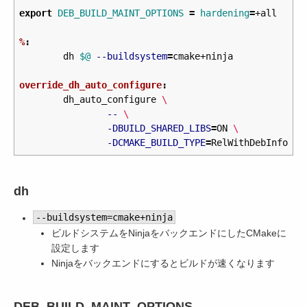
export 
DEB_BUILD_MAINT_OPTIONS
=
hardening
=
+all

%
:
	dh 
$@
--buildsystem
=
cmake+ninja

override_dh_auto_configure
:
	dh_auto_configure 
\
--
\
-DBUILD_SHARED_LIBS
=
ON 
\
-DCMAKE_BUILD_TYPE
=
dh
--buildsystem=cmake+ninja
ビルドシステムをNinjaをバックエンドにしたCMakeに
設定します
Ninjaをバックエンドにするとビルドが速くなります
DEB_BUILD_MAINT_OPTIONS