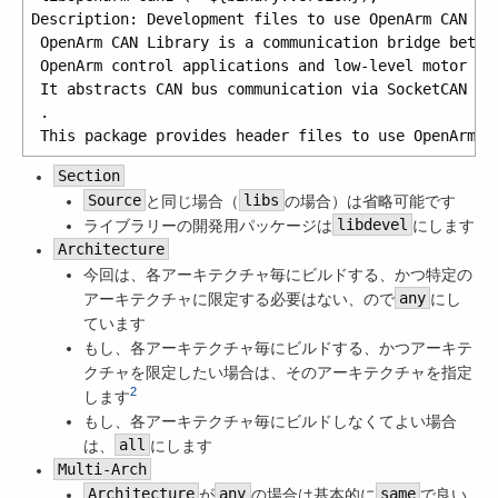
Description: Development files to use OpenArm CAN as 
 OpenArm CAN Library is a communication bridge betwee
 OpenArm control applications and low-level motor pro
 It abstracts CAN bus communication via SocketCAN int
 .

Section
Source
と同じ場合（
libs
の場合）は省略可能です
ライブラリーの開発用パッケージは
libdevel
にします
Architecture
今回は、各アーキテクチャ毎にビルドする、かつ特定の
アーキテクチャに限定する必要はない、ので
any
にし
ています
もし、各アーキテクチャ毎にビルドする、かつアーキテ
クチャを限定したい場合は、そのアーキテクチャを指定
2
します
もし、各アーキテクチャ毎にビルドしなくてよい場合
は、
all
にします
Multi-Arch
Architecture
が
any
の場合は基本的に
same
で良い