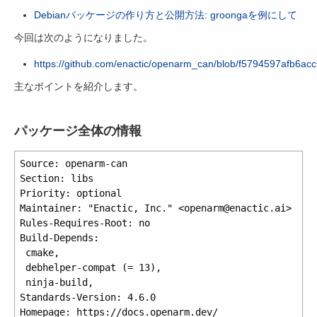
Debianパッケージの作り方と公開方法: groongaを例にして
今回は次のようになりました。
https://github.com/enactic/openarm_can/blob/f5794597afb6a
主なポイントを紹介します。
パッケージ全体の情報
Source: openarm-can

Section: libs

Priority: optional

Maintainer: "Enactic, Inc." <openarm@enactic.ai>

Rules-Requires-Root: no

Build-Depends:

 cmake,

 debhelper-compat (= 13),

 ninja-build,

Standards-Version: 4.6.0

Homepage: https://docs.openarm.dev/
