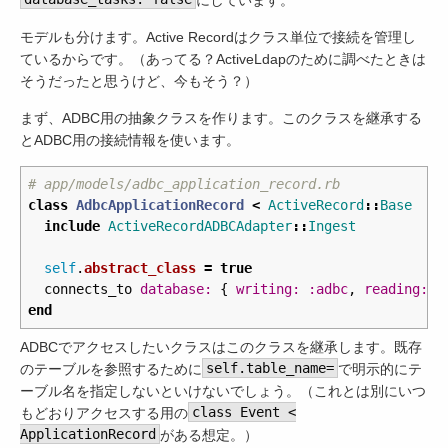
モデルも分けます。Active Recordはクラス単位で接続を管理し
ているからです。（あってる？ActiveLdapのために調べたときは
そうだったと思うけど、今もそう？）
まず、ADBC用の抽象クラスを作ります。このクラスを継承する
とADBC用の接続情報を使います。
# app/models/adbc_application_record.rb
class
AdbcApplicationRecord
<
ActiveRecord
::
Base
include
ActiveRecordADBCAdapter
::
Ingest
self
.
abstract_class
=
true
connects_to
database: 
{
writing: :adbc
,
reading: :
end
ADBCでアクセスしたいクラスはこのクラスを継承します。既存
のテーブルを参照するために
self.table_name=
で明示的にテ
ーブル名を指定しないといけないでしょう。（これとは別にいつ
もどおりアクセスする用の
class Event <
ApplicationRecord
がある想定。）