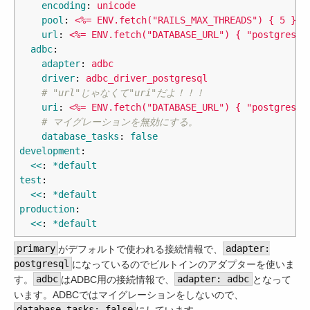
encoding
:
unicode
pool
:
<%= ENV.fetch("RAILS_MAX_THREADS") { 5 } %
url
:
<%= ENV.fetch("DATABASE_URL") { "postgresql
adbc
:
adapter
:
adbc
driver
:
adbc_driver_postgresql
# "url"じゃなくて"uri"だよ！！！
uri
:
<%= ENV.fetch("DATABASE_URL") { "postgresql
# マイグレーションを無効にする。
database_tasks
:
false
development
:
<<
:
*default
test
:
<<
:
*default
production
:
<<
:
*default
primary
がデフォルトで使われる接続情報で、
adapter:
postgresql
になっているのでビルトインのアダプターを使いま
す。
adbc
はADBC用の接続情報で、
adapter: adbc
となって
います。ADBCではマイグレーションをしないので、
database_tasks: false
にしています。