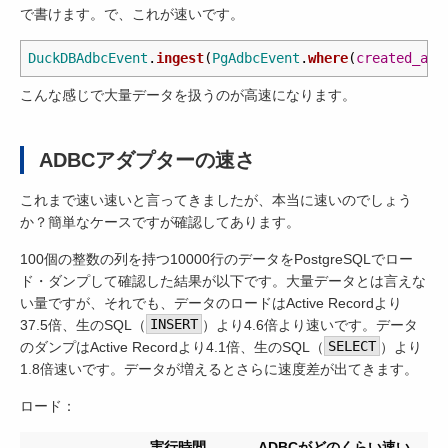
で書けます。で、これが速いです。
DuckDBAdbcEvent
.
ingest
(
PgAdbcEvent
.
where
(
created_at:
こんな感じで大量データを扱うのが高速になります。
ADBCアダプターの速さ
これまで速い速いと言ってきましたが、本当に速いのでしょう
か？簡単なケースですが確認してあります。
100個の整数の列を持つ10000行のデータをPostgreSQLでロー
ド・ダンプして確認した結果が以下です。大量データとは言えな
い量ですが、それでも、データのロードはActive Recordより
37.5倍、生のSQL（
INSERT
）より4.6倍より速いです。データ
のダンプはActive Recordより4.1倍、生のSQL（
SELECT
）より
1.8倍速いです。データが増えるとさらに速度差が出てきます。
ロード：
実行時間
ADBCがどのくらい速い