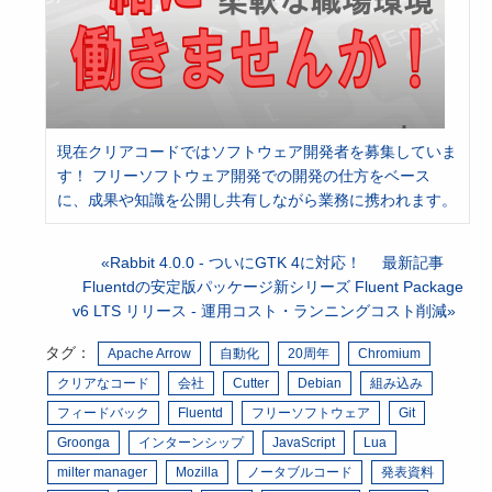
現在クリアコードではソフトウェア開発者を募集していま
す！ フリーソフトウェア開発での開発の仕方をベース
に、成果や知識を公開し共有しながら業務に携われます。
Rabbit 4.0.0 - ついにGTK 4に対応！
最新記事
Fluentdの安定版パッケージ新シリーズ Fluent Package
v6 LTS リリース - 運用コスト・ランニングコスト削減
タグ：
Apache Arrow
自動化
20周年
Chromium
クリアなコード
会社
Cutter
Debian
組み込み
フィードバック
Fluentd
フリーソフトウェア
Git
Groonga
インターンシップ
JavaScript
Lua
milter manager
Mozilla
ノータブルコード
発表資料