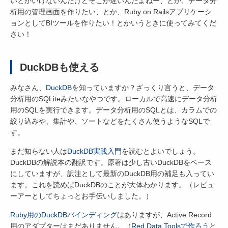
いとかいけないんだけどそこが遅いんだよねー、とか、データ分
析用の管理画面を作りたい、とか、Ruby on Railsアプリケーシ
ョンとしてBIツールを作りたい！とかいうときに使ってみてくだ
さい！
DuckDBも使える
みなさん、
DuckDB
を知っていますか？ざっくり言うと、データ
分析用のSQLiteみたいなやつです。ローカルで高速にデータ分析
用のSQLを実行できます。データ分析用のSQLとは、カラムでの
絞り込みや、集計や、ソートなどをたくさん使うようなSQLで
す。
まだ知らない人は
DuckDB実践入門
を読むとよいでしょう。
DuckDBの解説本の翻訳です。原著は少し古いDuckDBをベース
にしていますが、訳注として最新のDuckDB用の補足も入ってい
ます。これを読めばDuckDBのことが大体わかります。（レビュ
ーアーとしてちょっとお手伝いしました。）
Ruby用のDuckDBバインディング
はありますが、Active Record
用のアダプターはまだありません。（
Red Data Toolsで作ろう
と