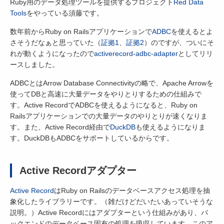
Ruby用のデータ処理ツールを提供するプロジェクト
Red Data
Tools
をやっている須藤です。
数年前からRuby on Railsアプリケーションで
ADBC
を使えるとよ
さそうだなぁと思っていた（
証拠1
、
証拠2
）のですが、ついにそ
れが動くようになったので
activerecord-adbc-adapter
としてリリ
ースしました。
ADBCとはArrow Database Connectivityの略で、Apache Arrowを
使ってDBと高速に大量データをやりとりするための仕組みで
す。Active RecordでADBCを使えるようになると、Ruby on
Railsアプリケーションでの大量データのやりとりが速くなりま
す。また、Active Record経由で
DuckDB
も使えるようになりま
す。DuckDBもADBCをサポートしているからです。
Active Recordアダプター
Active Record
はRuby on Railsのデータベースアクセス処理を抽
象化したライブラリーです。（雑だけどだいたいあっていそうな
説明。）Active Recordにはアダプターという仕組みがあり、バ
ックエンドのデータベース固有の処理を吸収しています。このア