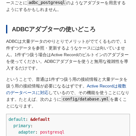
ースごとに
adbc_postgresql
のようなアダプターを用意する
ようにするかもしれません。
ADBCアダプターの使いどころ
ADBCは大量データのやりとりでメリットがでてくるもので、1
件ずつデータを参照・更新するようなケースには向いていませ
ん。1件ずつ扱う場合はActive Recordのビルトインのアダプター
を使ってください。ADBCアダプターを使うと無用な複雑性を導
入するだけです。
ということで、普通は1件ずつ扱う用の接続情報と大量データを
扱う用の接続情報が必要になるはずです。
Active Recordは複数
のデータベースに対応
しているので、その機能を使うことになり
ます。たとえば、次のように
config/database.yml
を書くこ
とになります。
default
:
&default
primary
:
adapter
:
postgresql