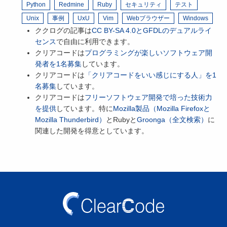
Python
Redmine
Ruby
セキュリティ
テスト
Unix
事例
UxU
Vim
Webブラウザー
Windows
ククログの記事は
CC BY-SA 4.0とGFDLのデュアルライ
センス
で自由に利用できます。
クリアコードは
プログラミングが楽しいソフトウェア開
発者を1名募集
しています。
クリアコードは
「クリアコードをいい感じにする人」を1
名募集
しています。
クリアコードは
フリーソフトウェア開発で培った技術力
を提供
しています。特に
Mozilla製品（Mozilla Firefoxと
Mozilla Thunderbird）
とRubyと
Groonga（全文検索）
に
関連した開発を得意としています。