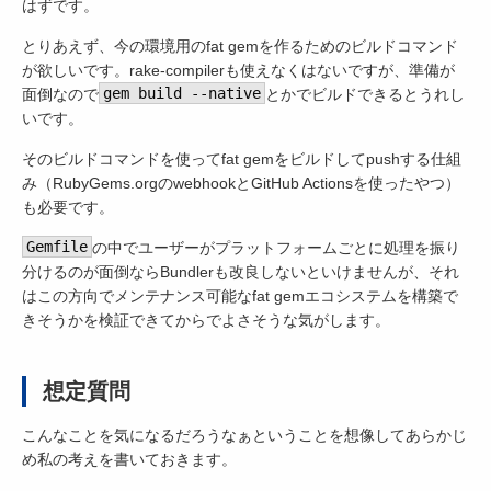
はずです。
とりあえず、今の環境用のfat gemを作るためのビルドコマンド
が欲しいです。rake-compilerも使えなくはないですが、準備が
面倒なので
gem build --native
とかでビルドできるとうれし
いです。
そのビルドコマンドを使ってfat gemをビルドしてpushする仕組
み（RubyGems.orgのwebhookとGitHub Actionsを使ったやつ）
も必要です。
Gemfile
の中でユーザーがプラットフォームごとに処理を振り
分けるのが面倒ならBundlerも改良しないといけませんが、それ
はこの方向でメンテナンス可能なfat gemエコシステムを構築で
きそうかを検証できてからでよさそうな気がします。
想定質問
こんなことを気になるだろうなぁということを想像してあらかじ
め私の考えを書いておきます。