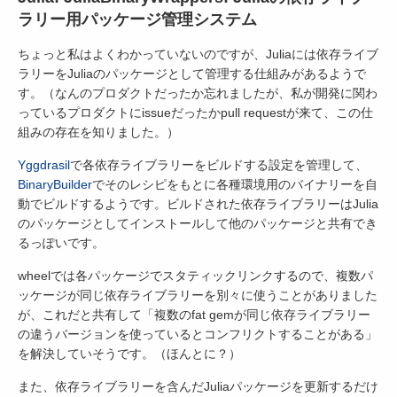
ラリー用パッケージ管理システム
ちょっと私はよくわかっていないのですが、Juliaには依存ライブ
ラリーをJuliaのパッケージとして管理する仕組みがあるようで
す。（なんのプロダクトだったか忘れましたが、私が開発に関わ
っているプロダクトにissueだったかpull requestが来て、この仕
組みの存在を知りました。）
Yggdrasil
で各依存ライブラリーをビルドする設定を管理して、
BinaryBuilder
でそのレシピをもとに各種環境用のバイナリーを自
動でビルドするようです。ビルドされた依存ライブラリーはJulia
のパッケージとしてインストールして他のパッケージと共有でき
るっぽいです。
wheelでは各パッケージでスタティックリンクするので、複数パ
ッケージが同じ依存ライブラリーを別々に使うことがありました
が、これだと共有して「複数のfat gemが同じ依存ライブラリー
の違うバージョンを使っているとコンフリクトすることがある」
を解決していそうです。（ほんとに？）
また、依存ライブラリーを含んだJuliaパッケージを更新するだけ