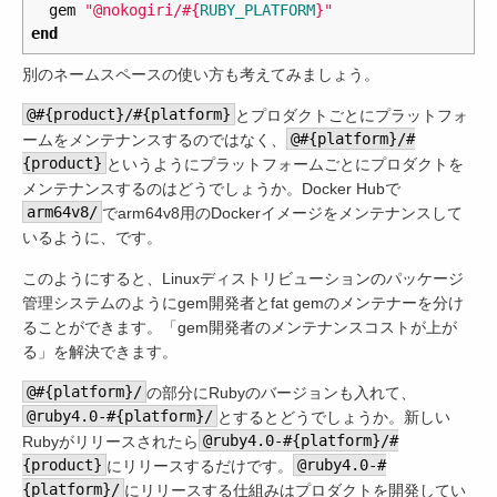
gem
"@nokogiri/
#{
RUBY_PLATFORM
}
"
end
別のネームスペースの使い方も考えてみましょう。
@#{product}/#{platform}
とプロダクトごとにプラットフォ
ームをメンテナンスするのではなく、
@#{platform}/#
{product}
というようにプラットフォームごとにプロダクトを
メンテナンスするのはどうでしょうか。Docker Hubで
arm64v8/
でarm64v8用のDockerイメージをメンテナンスして
いるように、です。
このようにすると、Linuxディストリビューションのパッケージ
管理システムのようにgem開発者とfat gemのメンテナーを分け
ることができます。「gem開発者のメンテナンスコストが上が
る」を解決できます。
@#{platform}/
の部分にRubyのバージョンも入れて、
@ruby4.0-#{platform}/
とするとどうでしょうか。新しい
Rubyがリリースされたら
@ruby4.0-#{platform}/#
{product}
にリリースするだけです。
@ruby4.0-#
{platform}/
にリリースする仕組みはプロダクトを開発してい