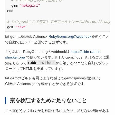
gem
"nokogiri"
end
# 他のgemはここで指定してデフォルトソースのhttps://rubygem
gem
"csv"
fat gemはGitHub Actionsと
RubyGems.orgのwebhook
を使うこと
で自動でビルド・公開できるはずです。
ちなみに、RubyGems.orgのwebhookは
https://slide.rabbit-
shocker.org/
で使っています。新しいgemがpushされるごとに通
知をもらって
rabbit-slide-
から始まるgemなら自動でダウン
ロードしてHTMLを更新しています。
fat gemのビルドも同じような感じでgemのpushを検知して
GitHub Actionsのjobを動かすとかできるはずです。
案を検証するために足りないこと
この案がうまく動くかを検証するにあたり、足りない機能がある