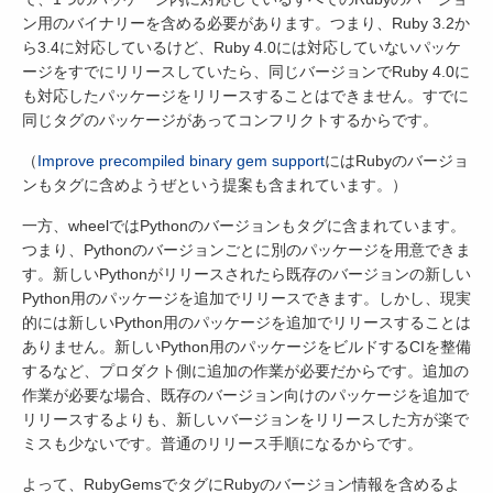
ン用のバイナリーを含める必要があります。つまり、Ruby 3.2か
ら3.4に対応しているけど、Ruby 4.0には対応していないパッケ
ージをすでにリリースしていたら、同じバージョンでRuby 4.0に
も対応したパッケージをリリースすることはできません。すでに
同じタグのパッケージがあってコンフリクトするからです。
（
Improve precompiled binary gem support
にはRubyのバージョ
ンもタグに含めようぜという提案も含まれています。）
一方、wheelではPythonのバージョンもタグに含まれています。
つまり、Pythonのバージョンごとに別のパッケージを用意できま
す。新しいPythonがリリースされたら既存のバージョンの新しい
Python用のパッケージを追加でリリースできます。しかし、現実
的には新しいPython用のパッケージを追加でリリースすることは
ありません。新しいPython用のパッケージをビルドするCIを整備
するなど、プロダクト側に追加の作業が必要だからです。追加の
作業が必要な場合、既存のバージョン向けのパッケージを追加で
リリースするよりも、新しいバージョンをリリースした方が楽で
ミスも少ないです。普通のリリース手順になるからです。
よって、RubyGemsでタグにRubyのバージョン情報を含めるよ