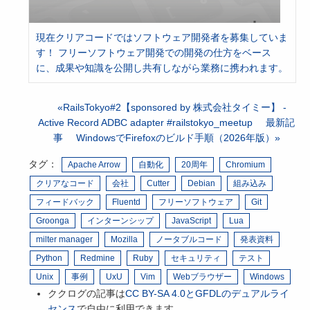
現在クリアコードではソフトウェア開発者を募集していま
す！ フリーソフトウェア開発での開発の仕方をベース
に、成果や知識を公開し共有しながら業務に携われます。
RailsTokyo#2【sponsored by 株式会社タイミー】 -
Active Record ADBC adapter #railstokyo_meetup
最新記
事
WindowsでFirefoxのビルド手順（2026年版）
タグ：
Apache Arrow
自動化
20周年
Chromium
クリアなコード
会社
Cutter
Debian
組み込み
フィードバック
Fluentd
フリーソフトウェア
Git
Groonga
インターンシップ
JavaScript
Lua
milter manager
Mozilla
ノータブルコード
発表資料
Python
Redmine
Ruby
セキュリティ
テスト
Unix
事例
UxU
Vim
Webブラウザー
Windows
ククログの記事は
CC BY-SA 4.0とGFDLのデュアルライ
センス
で自由に利用できます。