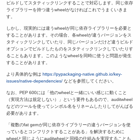
ビルドしてスタティックリンクすることで対応します。同じ依存
ライブラリーを持つ違うwheelがなければこれでうまくいきま
す。
しかし、現実的には違うwheelが同じ依存ライブラリーを必要と
することがあります。その場合、各wheelが違うバージョンをス
タティックリンクしていたり、同じバージョンだけど違うビルド
オプションでビルドしたものをスタティックリンクしていたりす
ることもあります。このようなwheelを同時に使うと問題が発生
することがあります。
より具体的な例は
https://pypackaging-native.github.io/key-
issues/native-dependencies/
などを参照してください。
なお、PEP 600には「他のwheelと一緒にいい感じに動くこと
（実現方法は規定しない）」という要件もあるので、auditwheel
などのツールを使ってシンボル名をリネームしたりしてがんばる
必要があります。
「複数のfat gemが同じ依存ライブラリーの違うバージョンを使
っているとコンフリクトすることがある」を解決するために
wheelと同じようにauditwheelと同様の仕組みを実現することも