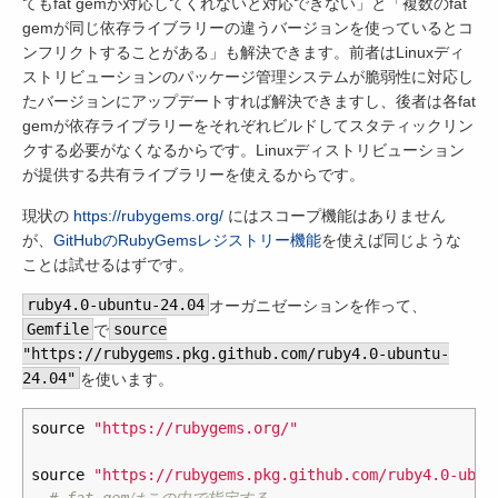
てもfat gemが対応してくれないと対応できない」と「複数のfat
gemが同じ依存ライブラリーの違うバージョンを使っているとコ
ンフリクトすることがある」も解決できます。前者はLinuxディ
ストリビューションのパッケージ管理システムが脆弱性に対応し
たバージョンにアップデートすれば解決できますし、後者は各fat
gemが依存ライブラリーをそれぞれビルドしてスタティックリン
クする必要がなくなるからです。Linuxディストリビューション
が提供する共有ライブラリーを使えるからです。
現状の
https://rubygems.org/
にはスコープ機能はありません
が、
GitHubのRubyGemsレジストリー機能
を使えば同じような
ことは試せるはずです。
ruby4.0-ubuntu-24.04
オーガニゼーションを作って、
Gemfile
で
source
"https://rubygems.pkg.github.com/ruby4.0-ubuntu-
24.04"
を使います。
source
"https://rubygems.org/"
source
"https://rubygems.pkg.github.com/ruby4.0-ubun
# fat gemはこの中で指定する