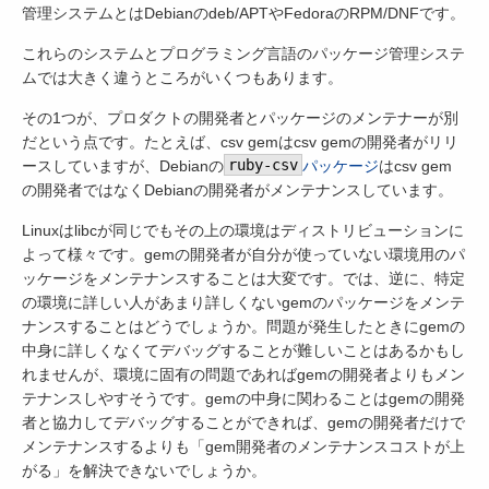
管理システムとはDebianのdeb/APTやFedoraのRPM/DNFです。
これらのシステムとプログラミング言語のパッケージ管理システ
ムでは大きく違うところがいくつもあります。
その1つが、プロダクトの開発者とパッケージのメンテナーが別
だという点です。たとえば、csv gemはcsv gemの開発者がリリ
ースしていますが、Debianの
ruby-csv
パッケージ
はcsv gem
の開発者ではなくDebianの開発者がメンテナンスしています。
Linuxはlibcが同じでもその上の環境はディストリビューションに
よって様々です。gemの開発者が自分が使っていない環境用のパ
ッケージをメンテナンスすることは大変です。では、逆に、特定
の環境に詳しい人があまり詳しくないgemのパッケージをメンテ
ナンスすることはどうでしょうか。問題が発生したときにgemの
中身に詳しくなくてデバッグすることが難しいことはあるかもし
れませんが、環境に固有の問題であればgemの開発者よりもメン
テナンスしやすそうです。gemの中身に関わることはgemの開発
者と協力してデバッグすることができれば、gemの開発者だけで
メンテナンスするよりも「gem開発者のメンテナンスコストが上
がる」を解決できないでしょうか。