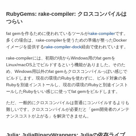
RubyGems: rake-compiler: クロスコンパイルは
つらい
fat gemを作るために使われているツールが
rake-compiler
です。
多くの場合は、rake-compilerを使うための準備が整ったDocker
イメージを提供する
rake-compiler-dock
経由で使われています。
rake-compilerには、初期の頃からWindows用のfat gemを
Linux/macOS上でビルドするという機能がありました。そのた
め、Windows用以外のfat gemもクロスコンパイルっぽい感じで
ビルドします。現在の環境のRubyを使わずに、ビルド対象の各
Rubyを別途インストールし、現在の環境のRubyと別途インスト
ールしたRubyをいい感じに使ってfat gemをビルドします。
ただ、一般的にクロスコンパイルは普通にコンパイルするよりも
難しいです。クロスコンパイルが必要だと「gem開発者のメンテ
ナンスコストが上がる」を解決できません。
Julia: JuliaBinaryWrappers: Juliaの依存ライブ