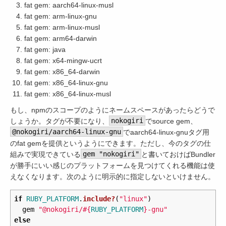
fat gem: aarch64-linux-musl
fat gem: arm-linux-gnu
fat gem: arm-linux-musl
fat gem: arm64-darwin
fat gem: java
fat gem: x64-mingw-ucrt
fat gem: x86_64-darwin
fat gem: x86_64-linux-gnu
fat gem: x86_64-linux-musl
もし、npmのスコープのようにネームスペースがあったらどうで
しょうか。タグが不要になり、
nokogiri
でsource gem、
@nokogiri/aarch64-linux-gnu
でaarch64-linux-gnuタグ用
のfat gemを提供というようにできます。ただし、今のタグの仕
組みで実現できている
gem "nokogiri"
と書いておけばBundler
が勝手にいい感じのプラットフォームを見つけてくれる機能は使
えなくなります。次のように明示的に指定しないといけません。
if
RUBY_PLATFORM
.
include?
(
"linux"
)
gem
"@nokogiri/
#{
RUBY_PLATFORM
}
-gnu"
else