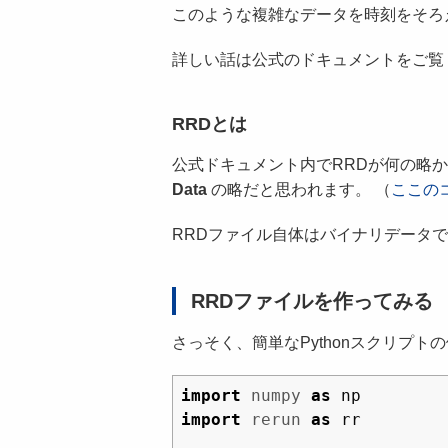
このような複雑なデータを時刻をそろえ
詳しい話は公式のドキュメントをご覧
RRDとは
公式ドキュメント内でRRDが何の略
Data
の略だと思われます。 （
ここの
RRDファイル自体はバイナリデータです
RRDファイルを作ってみる
さっそく、簡単なPythonスクリプ
import
numpy
as
np
import
rerun
as
rr