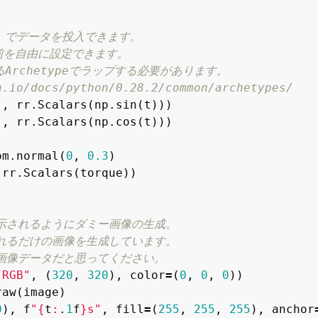
"
,
rr
.
Scalars
(
np
.
sin
(
t
)))
"
,
rr
.
Scalars
(
np
.
cos
(
t
)))
om
.
normal
(
0
,
0.3
)
rr
.
Scalars
(
torque
))
"RGB"
,
(
320
,
320
),
color
=
(
0
,
0
,
0
))
raw
(
image
)
0
),
f
"
{
t
:
.
1
f
}
s"
,
fill
=
(
255
,
255
,
255
),
anchor