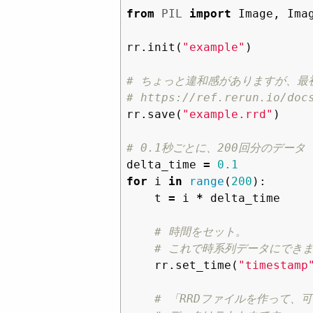
from
PIL
import
Image
,
Ima
rr
.
init
(
"example"
)
# ちょっと違和感がありますが、最初
rr
.
save
(
"example.rrd"
)
delta_time
=
0.1
for
i
in
range
(
200
):
t
=
i
*
delta_time
rr
.
set_time
(
"timestamp