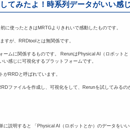
io）を試してみたよ！時系列データがいい
最初に使ったときはMRTGよりきれいで感動したものです。
すが、RRDtoolとは無関係です。
ムに関係するものです。 RerunはPhysical AI（ロボットと
いい感じに可視化するプラットフォームです。
トがRRDと呼ばれています。
RRDファイルを作成し、可視化をして、Rerunを試してみるの
説明すると 「Physical AI（ロボットとか）のデータをい