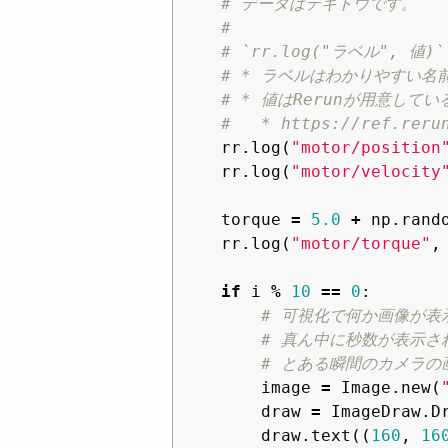
rr
.
log
(
"motor/position
rr
.
log
(
"motor/velocity
torque
=
5.0
+
np
.
rand
rr
.
log
(
"motor/torque"
,
if
i
%
10
==
0
:
image
=
Image
.
new
(
draw
=
ImageDraw
.
D
draw
.
text
((
160
,
16