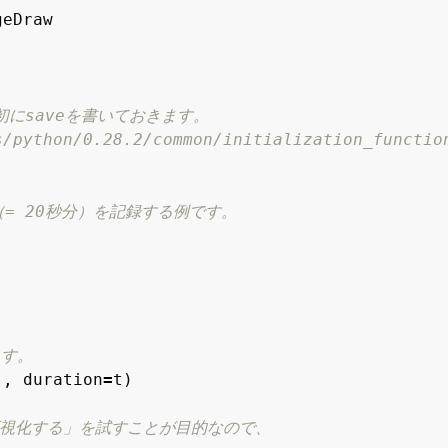
geDraw
にsaveを書いておきます。

"
,
duration
=
t
)