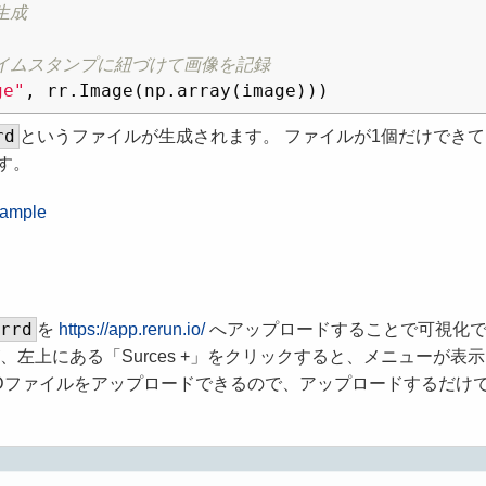
ge"
,
rr
.
Image
(
np
.
array
(
image
)))
rd
というファイルが生成されます。 ファイルが1個だけできて
す。
xample
.rrd
を
https://app.rerun.io/
へアップロードすることで可視化
左上にある「Surces +」をクリックすると、メニューが表
からRRDファイルをアップロードできるので、アップロードするだけ