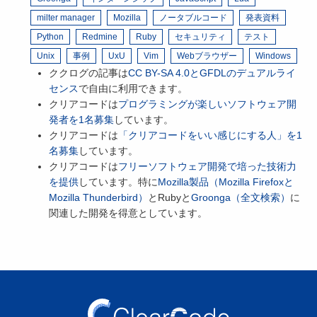
milter manager
Mozilla
ノータブルコード
発表資料
Python
Redmine
Ruby
セキュリティ
テスト
Unix
事例
UxU
Vim
Webブラウザー
Windows
ククログの記事は
CC BY-SA 4.0とGFDLのデュアルライ
センス
で自由に利用できます。
クリアコードは
プログラミングが楽しいソフトウェア開
発者を1名募集
しています。
クリアコードは
「クリアコードをいい感じにする人」を1
名募集
しています。
クリアコードは
フリーソフトウェア開発で培った技術力
を提供
しています。特に
Mozilla製品（Mozilla Firefoxと
Mozilla Thunderbird）
とRubyと
Groonga（全文検索）
に
関連した開発を得意としています。