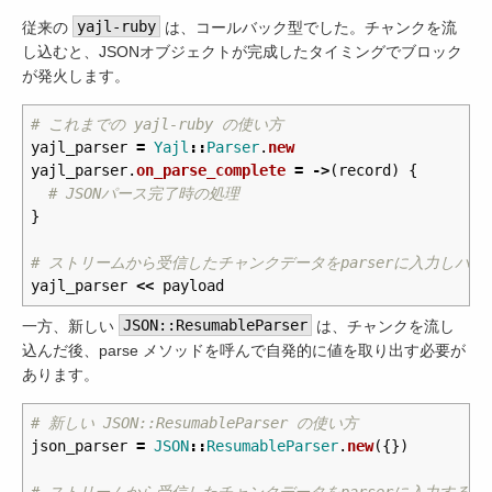
従来の
yajl-ruby
は、コールバック型でした。チャンクを流
し込むと、JSONオブジェクトが完成したタイミングでブロック
が発火します。
# これまでの yajl-ruby の使い方
yajl_parser
=
Yajl
::
Parser
.
new
yajl_parser
.
on_parse_complete
=
->
(
record
)
{
# JSONパース完了時の処理
}
# ストリームから受信したチャンクデータをparserに入力しパー
yajl_parser
<<
payload
一方、新しい
JSON::ResumableParser
は、チャンクを流し
込んだ後、parse メソッドを呼んで自発的に値を取り出す必要が
あります。
# 新しい JSON::ResumableParser の使い方
json_parser
=
JSON
::
ResumableParser
.
new
({})
# ストリームから受信したチャンクデータをparserに入力する