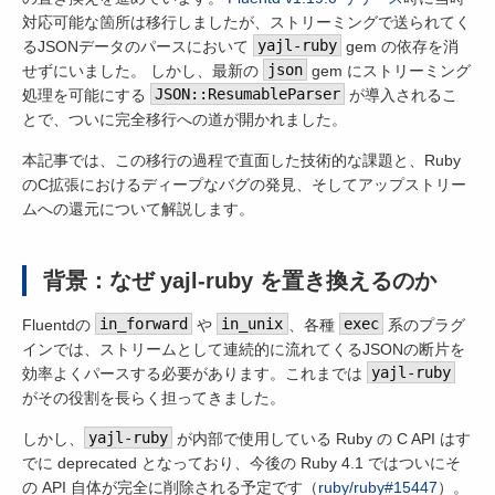
対応可能な箇所は移行しましたが、ストリーミングで送られてく
るJSONデータのパースにおいて
yajl-ruby
gem の依存を消
せずにいました。 しかし、最新の
json
gem にストリーミング
処理を可能にする
JSON::ResumableParser
が導入されるこ
とで、ついに完全移行への道が開かれました。
本記事では、この移行の過程で直面した技術的な課題と、Ruby
のC拡張におけるディープなバグの発見、そしてアップストリー
ムへの還元について解説します。
背景：なぜ yajl-ruby を置き換えるのか
Fluentdの
in_forward
や
in_unix
、各種
exec
系のプラグ
インでは、ストリームとして連続的に流れてくるJSONの断片を
効率よくパースする必要があります。これまでは
yajl-ruby
がその役割を長らく担ってきました。
しかし、
yajl-ruby
が内部で使用している Ruby の C API はす
でに deprecated となっており、今後の Ruby 4.1 ではついにそ
の API 自体が完全に削除される予定です（
ruby/ruby#15447
）。