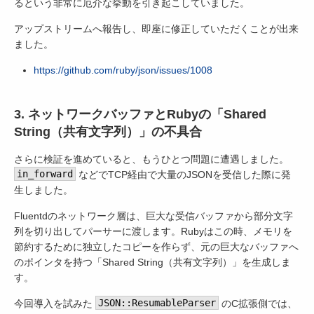
るという非常に厄介な挙動を引き起こしていました。
アップストリームへ報告し、即座に修正していただくことが出来
ました。
https://github.com/ruby/json/issues/1008
3. ネットワークバッファとRubyの「Shared
String（共有文字列）」の不具合
さらに検証を進めていると、もうひとつ問題に遭遇しました。
in_forward
などでTCP経由で大量のJSONを受信した際に発
生しました。
Fluentdのネットワーク層は、巨大な受信バッファから部分文字
列を切り出してパーサーに渡します。Rubyはこの時、メモリを
節約するために独立したコピーを作らず、元の巨大なバッファへ
のポインタを持つ「Shared String（共有文字列）」を生成しま
す。
今回導入を試みた
JSON::ResumableParser
のC拡張側では、