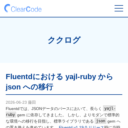
toggl
navig
ククログ
Fluentdにおける yajl-ruby から
json への移行
2026-06-23
藤田
Fluentdでは、JSONデータのパースにおいて、長らく
yajl-
ruby
gem に依存してきました。 しかし、よりモダンで標準的
な環境への移行を目指し、標準ライブラリである
json
gem へ
の置き換えを進めています。
Fluentd v1.19.0 リリース
時に当時