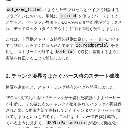
out_exec_filter
のような外部プロセスとパイプで対話する
プラグインにおいて、単純に
io.read
を使ってパースしよう
とすると、バッファが埋まるかEOFが来るまで処理がブロックさ
れ、デッドロック（タイムアウト）に陥る問題が発生しました。
これは、非同期ストリーム処理の鉄則に従い、データが1バイト
でも到達したらすぐに読み込んで返す
io.readpartial
を使
用し、ストリームの終了を
EOFError
で適切に捕捉するように
実装を修正することで解決しました。
2. チャンク境界をまたぐパース時のステート破壊
検証を進めると、ストリーミング特有のバグを発見しました。
JSONの文字列の途中でチャンクが千切れた状態のままパーサー
が中断し、その後に次のチャンクが追加されてバッファが再確保
された際、C拡張内部で保持していたポインタやオフセットが壊
れてしまうというものです。 これにより、パース自体は成功し
ているように見えて、
JSON::ParserError
が遅れて顕在化す