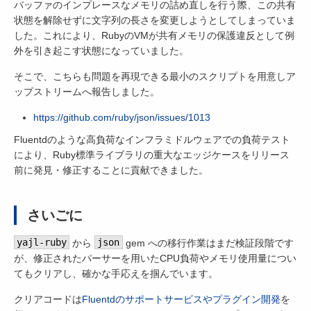
バッファのインプレースなメモリの詰め直しを行う際、この共有
状態を解除せずに文字列の長さを変更しようとしてしまっていま
した。これにより、RubyのVMが共有メモリの保護違反として例
外を引き起こす状態になっていました。
そこで、こちらも問題を再現できる最小のスクリプトを用意しア
ップストリームへ報告しました。
https://github.com/ruby/json/issues/1013
Fluentdのような高負荷なインフラミドルウェアでの負荷テスト
により、Ruby標準ライブラリの重大なエッジケースをリリース
前に発見・修正することに貢献できました。
さいごに
yajl-ruby
から
json
gem への移行作業はまだ検証段階です
が、修正されたパーサーを用いたCPU負荷やメモリ使用量につい
てもクリアし、確かな手応えを掴んでいます。
クリアコードは
Fluentdのサポートサービスやプラグイン開発
を