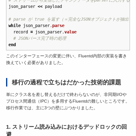
json_parser
<<
payload
# parse が true を返す（＝完全なJSONオブジェクトが抽出
while
json_parser
.
parse
record
=
json_parser
.
value
# JSONパース完了時の処理
end
このインターフェースの変更に伴い、Fluentd内部の実装を書き
換えていく必要がありました。
移行の過程で立ちはだかった技術的課題
単にクラス名を差し替えるだけで終わらないのが、非同期I/Oや
プロセス間通信（IPC）を多用するFluentdの難しいところです。
移行作業では、主に3つの壁にぶつかりました。
1. ストリーム読み込みにおけるデッドロックの回
避