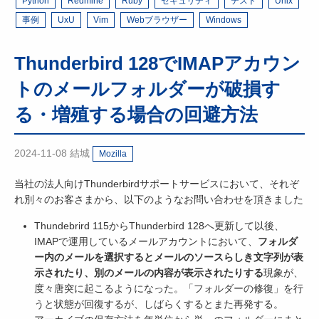
Python
Redmine
Ruby
セキュリティ
テスト
Unix
事例
UxU
Vim
Webブラウザー
Windows
Thunderbird 128でIMAPアカウン
トのメールフォルダーが破損す
る・増殖する場合の回避方法
2024-11-08
結城
Mozilla
当社の法人向けThunderbirdサポートサービスにおいて、それぞ
れ別々のお客さまから、以下のようなお問い合わせを頂きました
Thundebrird 115からThunderbird 128へ更新して以後、
IMAPで運用しているメールアカウントにおいて、
フォルダ
ー内のメールを選択するとメールのソースらしき文字列が表
示されたり、別のメールの内容が表示されたりする
現象が、
度々唐突に起こるようになった。「フォルダーの修復」を行
うと状態が回復するが、しばらくするとまた再発する。