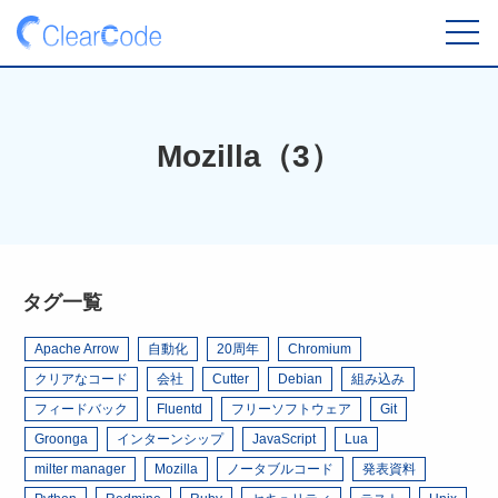
toggl
navig
Mozilla（3）
タグ一覧
Apache Arrow
自動化
20周年
Chromium
クリアなコード
会社
Cutter
Debian
組み込み
フィードバック
Fluentd
フリーソフトウェア
Git
Groonga
インターンシップ
JavaScript
Lua
milter manager
Mozilla
ノータブルコード
発表資料