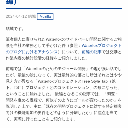
編）
2024-04-12
結城
Mozilla
結城です。
筆者個人に寄せられたWaterfoxのサイドバーUI開発に関するご相
談を当社の業務として手がけた件（参照：
Waterfoxプロジェクト
のブログにおけるアナウンス
）について、
前編の記事
では交渉と
作業内容の検討段階の経緯をご紹介しました。
前編では「Waterfoxのためのモジュール開発」の趣が強い話でし
たが、最後の段になって、実は最終的な落とし所はそれとはやや
見え方が異なる「WaterfoxプロジェクトとTree Style Tab（以
下、TST）プロジェクトとのコラボレーション」の形になった、
ということに触れました。 後編となるこの記事では、「調査・
開発を進める過程で、何故そのようにゴールが変わったのか」を
説明した上で、主に「既存の開発プロジェクトに対する特定顧客
向けの機能追加の要件をどのように分離したか」に焦点を当て
て、実際に行ったことをご紹介します。