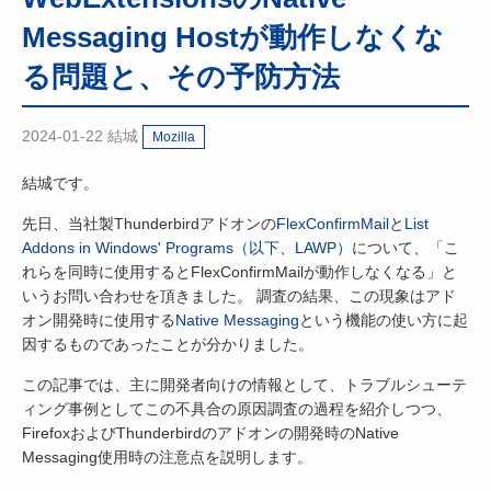
Messaging Hostが動作しなくな
る問題と、その予防方法
2024-01-22
結城
Mozilla
結城です。
先日、当社製Thunderbirdアドオンの
FlexConfirmMail
と
List
Addons in Windows' Programs（以下、LAWP）
について、「こ
れらを同時に使用するとFlexConfirmMailが動作しなくなる」と
いうお問い合わせを頂きました。 調査の結果、この現象はアド
オン開発時に使用する
Native Messaging
という機能の使い方に起
因するものであったことが分かりました。
この記事では、主に開発者向けの情報として、トラブルシューテ
ィング事例としてこの不具合の原因調査の過程を紹介しつつ、
FirefoxおよびThunderbirdのアドオンの開発時のNative
Messaging使用時の注意点を説明します。