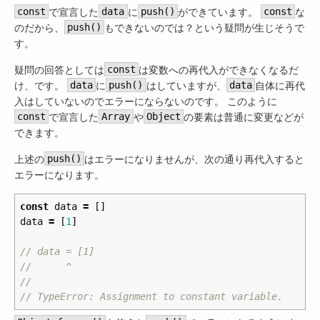
const
で宣言した
data
に
push()
ができています。
const
な
のだから、
push()
もできないのでは？という疑問が生じそうで
す。
疑問の回答としては
const
は変数への再代入ができなくなるだ
け、です。
data
に
push()
はしていますが、
data
自体に再代
入はしていないのでエラーにならないのです。 このように
const
で宣言した
Array
や
Object
の要素は普通に変更などが
できます。
上述の
push()
はエラーになりませんが、次の通り再代入すると
エラーになります。
const
data
=
[]
data
=
[
1
]
// data = [1]
//      ^
//
// TypeError: Assignment to constant variable.