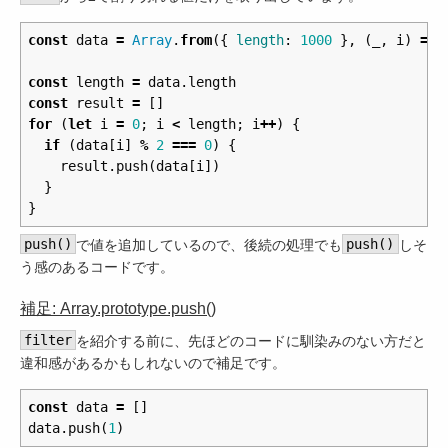
const
data
=
Array
.
from
({
length
:
1000
},
(
_
,
i
)
=>
const
length
=
data
.
length
const
result
=
[]
for
(
let
i
=
0
;
i
<
length
;
i
++
)
{
if
(
data
[
i
]
%
2
===
0
)
{
result
.
push
(
data
[
i
])
}
}
push()
で値を追加しているので、後続の処理でも
push()
しそ
う感のあるコードです。
補足: Array.prototype.push()
filter
を紹介する前に、先ほどのコードに馴染みのない方だと
違和感があるかもしれないので補足です。
const
data
=
[]
data
.
push
(
1
)