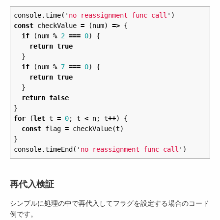
console
.
time
(
'
no reassignment func call
'
)
const
checkValue
=
(
num
)
=>
{
if
(
num
%
2
===
0
)
{
return
true
}
if
(
num
%
7
===
0
)
{
return
true
}
return
false
}
for
(
let
t
=
0
;
t
<
n
;
t
++
)
{
const
flag
=
checkValue
(
t
)
}
console
.
timeEnd
(
'
no reassignment func call
'
)
再代入検証
シンプルに処理の中で再代入してフラグを設定する場合のコード
例です。