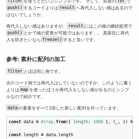
filter
を使うとだいぶシンプルです。 そして、前述の
for
で
push()
するコードよりは
result
へ再代入しない感はあるので
はないでしょうか。
再代入しない感はありますが、
result
にはこの後の継続処理で
push()
とかで値の変更が可能ではあります…。 真面目に再代
入を防ぎたいなら
freeze()
すると良いです。
参考: 素朴に配列の加工
filter
とほぼ同じ例です。
次のコード例では再代入はしていないのですが、このように書く
よりは
map
を使ったほうが再代入をしない感が出るのとシンプ
ルなので紹介です。
data
の要素をすべて2倍した新しい配列を作っています。
const
data
=
Array
.
from
({
length
:
1000
},
(
_
,
i
)
=>
const
length
=
data
.
length