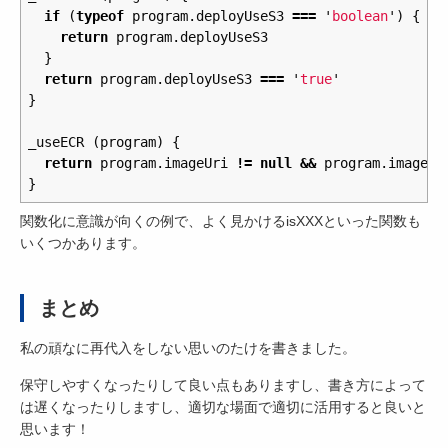
if
(
typeof
program
.
deployUseS3
===
'
boolean
'
)
{
return
program
.
deployUseS3
}
return
program
.
deployUseS3
===
'
true
'
}
_useECR
(
program
)
{
return
program
.
imageUri
!=
null
&&
program
.
imageUr
}
関数化に意識が向くの例で、よく見かけるisXXXといった関数も
いくつかあります。
まとめ
私の頑なに再代入をしない思いのたけを書きました。
保守しやすくなったりして良い点もありますし、書き方によって
は遅くなったりしますし、適切な場面で適切に活用すると良いと
思います！