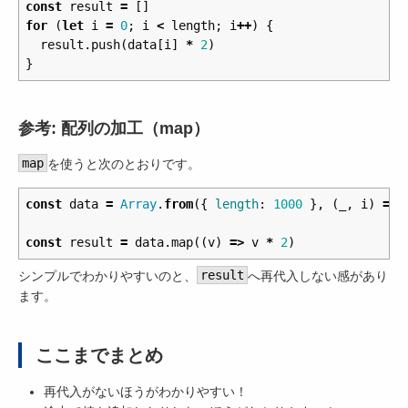
const
result
=
[]
for
(
let
i
=
0
;
i
<
length
;
i
++
)
{
result
.
push
(
data
[
i
]
*
2
)
}
参考: 配列の加工（map）
map
を使うと次のとおりです。
const
data
=
Array
.
from
({
length
:
1000
},
(
_
,
i
)
=>
const
result
=
data
.
map
((
v
)
=>
v
*
2
)
シンプルでわかりやすいのと、
result
へ再代入しない感があり
ます。
ここまでまとめ
再代入がないほうがわかりやすい！