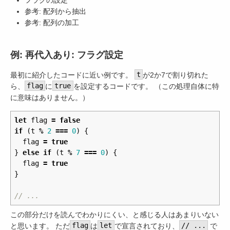
参考: 配列から抽出
参考: 配列の加工
例: 再代入あり: フラグ設定
最初に紹介したコードに近い例です。
t
が2か7で割り切れた
ら、
flag
に
true
を設定するコードです。 （この処理自体に特
に意味はありません。）
let
flag
=
false
if
(
t
%
2
===
0
)
{
flag
=
true
}
else
if
(
t
%
7
===
0
)
{
flag
=
true
}
// ...
この部分だけを読んでわかりにくい、と感じる人はあまりいない
と思います。 ただ
flag
は
let
で宣言されており、
// ...
で