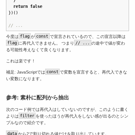
return
false
})()
// ...
今度は
flag
が
const
で宣言されているので、この宣言以降は
flag
に再代入できません。 つまり
// ...
の途中で値が変わ
る可能性考えなくて良くなります。
これは楽です！
補足: JavaScriptでは
const
で変数を宣言すると、再代入できな
い変数になります。
参考: 素朴に配列から抽出
次のコード例では再代入はしていないのですが、このように書く
よりは
filter
を使ったほうが再代入をしない感が出るのとシン
プルなので紹介です。
data
から2で割り切れる値だけを取り出しています。