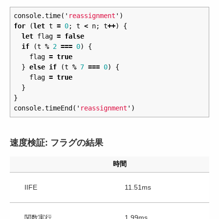
console
.
time
(
'
reassignment
'
)
for
(
let
t
=
0
;
t
<
n
;
t
++
)
{
let
flag
=
false
if
(
t
%
2
===
0
)
{
flag
=
true
}
else
if
(
t
%
7
===
0
)
{
flag
=
true
}
}
console
.
timeEnd
(
'
reassignment
'
)
速度検証: フラグの結果
時間
IIFE
11.51ms
関数実行
1.99ms