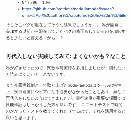
54 / 296 = 18%
https://github.com/motdotla/node-lambda/issues?
q=is%3Apr%20author%3Aabetomo%20fix%20in%3Atitle
そこそこバグが混在してそうな結果でしょうか…。 私が開発に
参加する以前から混在していたバグの修正もしているのを加味す
ると少ないと言える、かも…？
再代入しない実践してみて: よくないかも？なこと
私が好きだったので、関数即時実行を多用しましたが、慣れない
と読みにくいかもしれないです。
また今回実践例として取り上げたnode-lambdaはツールの特性
上、実行速度にシビアになる必要がなかったこともあり、頑なに
再代入をしないようにできましたが、実行速度が重要な場面では
性能検証はしっかりした方が良いです。 ユニットテストで時間
のかかったテストを教えてくれたりするので、それを活用すると
良いと思います。