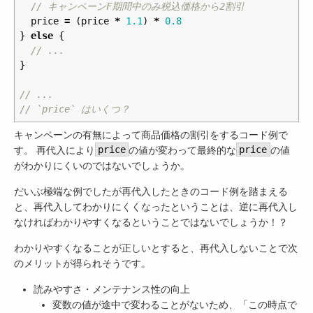
// キャンペーンF期間中のみ税込価格から2割引
price
=
(
price
*
1.1
)
*
0.8
}
else
{
// ...
}
// ...
// `price` はいくつ？
キャンペーンの有無によって商品価格の割引をするコード例で
す。 再代入により
price
の値が変わって最終的な
price
の値
がわかりにくいのではないでしょうか。
だいぶ極端な例でしたが再代入したときのコード例を踏まえる
と、再代入してわかりにくくなったということは、逆に再代入し
なければわかりやすくなるということではないでしょうか！？
わかりやすくなることが正しいとすると、再代入しないことで次
のメリットが得られそうです。
読みやすさ・メンテナンス性の向上
変数の値が途中で変わることがないため、「この時点で