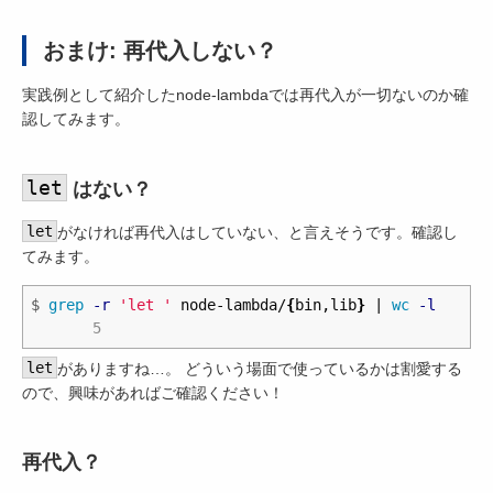
おまけ: 再代入しない？
実践例として紹介したnode-lambdaでは再代入が一切ないのか確
認してみます。
let
はない？
let
がなければ再代入はしていない、と言えそうです。確認し
てみます。
$
grep
-r
'let '
 node-lambda/
{
bin,lib
}
 | 
wc
-l
let
がありますね…。 どういう場面で使っているかは割愛する
ので、興味があればご確認ください！
再代入？