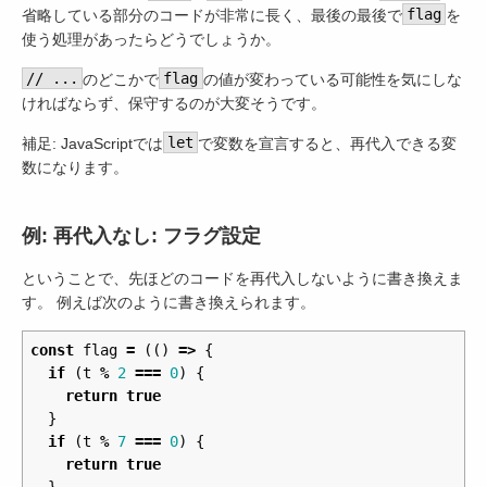
省略している部分のコードが非常に長く、最後の最後で
flag
を
使う処理があったらどうでしょうか。
// ...
のどこかで
flag
の値が変わっている可能性を気にしな
ければならず、保守するのが大変そうです。
補足: JavaScriptでは
let
で変数を宣言すると、再代入できる変
数になります。
例: 再代入なし: フラグ設定
ということで、先ほどのコードを再代入しないように書き換えま
す。 例えば次のように書き換えられます。
const
flag
=
(()
=>
{
if
(
t
%
2
===
0
)
{
return
true
}
if
(
t
%
7
===
0
)
{
return
true
}