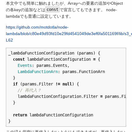
本文中でも簡単に触れましたが、Arrayへの要素の追加やObject
の各keyの追加などは
const
で宣言してもできます。 node-
lambdaでも普通に設定しています。
https://github.com/motdotla/node-
lambda/blob/c80e49d93fd10e29fd4541049de3ef6fa501169f/lib/s3_e
L62
_lambdaFunctionConfiguration
(
params
)
{
const
lambdaFunctionConfiguration
=
{
Events
:
params
.
Events
,
LambdaFunctionArn
:
params
.
FunctionArn
}
if
(
params
.
Filter
!=
null
)
{
// 再代入？
lambdaFunctionConfiguration
.
Filter
=
params
.
Filt
}
return
lambdaFunctionConfiguration
}
この辺も厳密に再代入しないようにもできますが、再代入しない