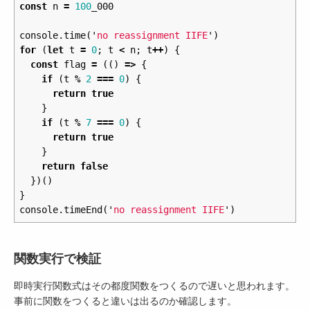
const
n
=
100
_000
console
.
time
(
'
no reassignment IIFE
'
)
for
(
let
t
=
0
;
t
<
n
;
t
++
)
{
const
flag
=
(()
=>
{
if
(
t
%
2
===
0
)
{
return
true
}
if
(
t
%
7
===
0
)
{
return
true
}
return
false
})()
}
console
.
timeEnd
(
'
no reassignment IIFE
'
)
関数実行で検証
即時実行関数式はその都度関数をつくるので遅いと思われます。
事前に関数をつくると違いは出るのか確認します。