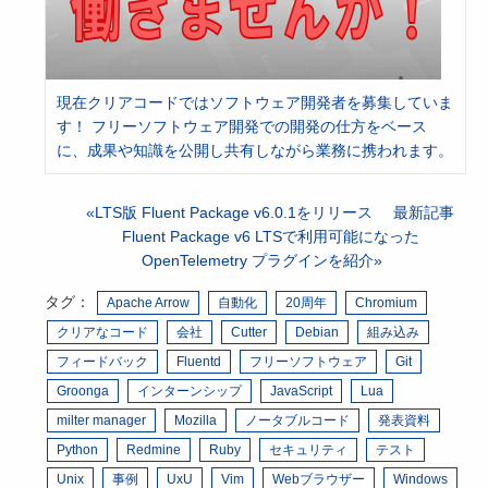
現在クリアコードではソフトウェア開発者を募集していま
す！ フリーソフトウェア開発での開発の仕方をベース
に、成果や知識を公開し共有しながら業務に携われます。
LTS版 Fluent Package v6.0.1をリリース
最新記事
Fluent Package v6 LTSで利用可能になった
OpenTelemetry プラグインを紹介
タグ：
Apache Arrow
自動化
20周年
Chromium
クリアなコード
会社
Cutter
Debian
組み込み
フィードバック
Fluentd
フリーソフトウェア
Git
Groonga
インターンシップ
JavaScript
Lua
milter manager
Mozilla
ノータブルコード
発表資料
Python
Redmine
Ruby
セキュリティ
テスト
Unix
事例
UxU
Vim
Webブラウザー
Windows