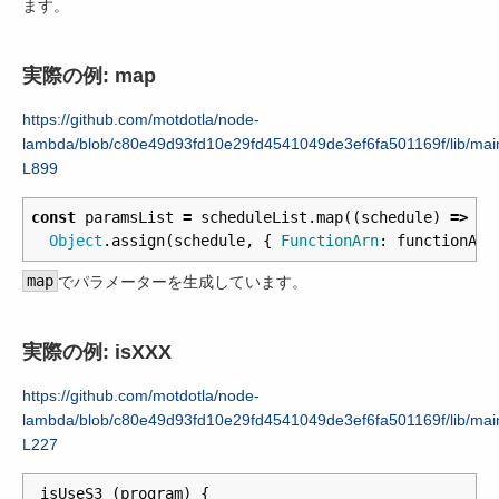
ます。
実際の例: map
https://github.com/motdotla/node-
lambda/blob/c80e49d93fd10e29fd4541049de3ef6fa501169f/lib/mai
L899
const
paramsList
=
scheduleList
.
map
((
schedule
)
=>
Object
.
assign
(
schedule
,
{
FunctionArn
:
functionArn
map
でパラメーターを生成しています。
実際の例: isXXX
https://github.com/motdotla/node-
lambda/blob/c80e49d93fd10e29fd4541049de3ef6fa501169f/lib/mai
L227
_isUseS3
(
program
)
{