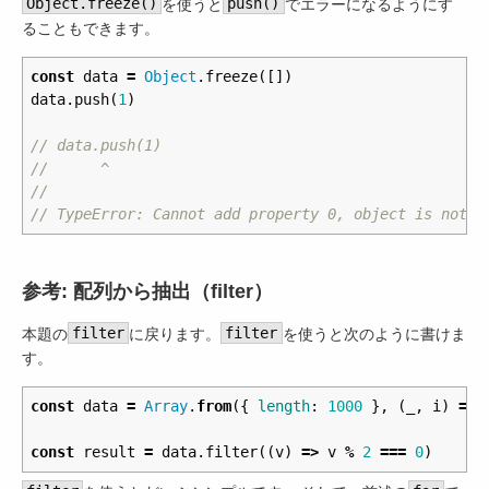
Object.freeze()
を使うと
push()
でエラーになるようにす
ることもできます。
const
data
=
Object
.
freeze
([])
data
.
push
(
1
)
// data.push(1)
//      ^
//
// TypeError: Cannot add property 0, object is not e
参考: 配列から抽出（filter）
本題の
filter
に戻ります。
filter
を使うと次のように書けま
す。
const
data
=
Array
.
from
({
length
:
1000
},
(
_
,
i
)
=>
const
result
=
data
.
filter
((
v
)
=>
v
%
2
===
0
)