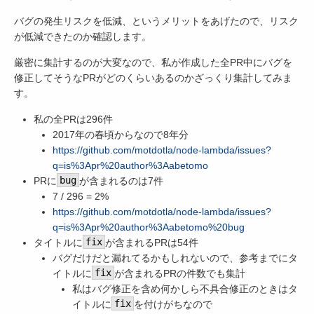
バグの発生リスクを低減、というメリットをあげたので、リスク
が低減できたのか確認します。
厳密に集計するのが大変なので、私が作成した全PR中にバグを
修正してそうなPRがどのくらいあるのかざっくり集計してみま
す。
私の全PRは296件
2017年の春頃からなので8年分
https://github.com/motdotla/node-lambda/issues?
q=is%3Apr%20author%3Aabetomo
PRに
bug
が含まれるのは7件
7 / 296 = 2%
https://github.com/motdotla/node-lambda/issues?
q=is%3Apr%20author%3Aabetomo%20bug
タイトルに
fix
が含まれるPRは54件
バグだけだと漏れてるかもしれないので、参考までにタ
イトルに
fix
が含まれるPRの件数でも集計
私はバグ修正を含め何かしら不具合修正のときはタ
イトルに
fix
を付けがちなので