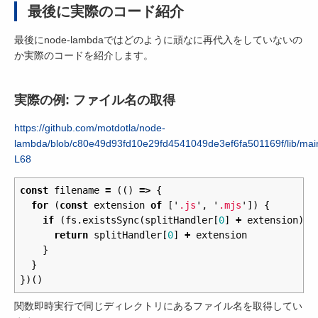
最後に実際のコード紹介
最後にnode-lambdaではどのように頑なに再代入をしていないの
か実際のコードを紹介します。
実際の例: ファイル名の取得
https://github.com/motdotla/node-
lambda/blob/c80e49d93fd10e29fd4541049de3ef6fa501169f/lib/main
L68
const
filename
=
(()
=>
{
for
(
const
extension
of
[
'
.js
'
,
'
.mjs
'
])
{
if
(
fs
.
existsSync
(
splitHandler
[
0
]
+
extension
))
return
splitHandler
[
0
]
+
extension
}
}
})()
関数即時実行で同じディレクトリにあるファイル名を取得してい