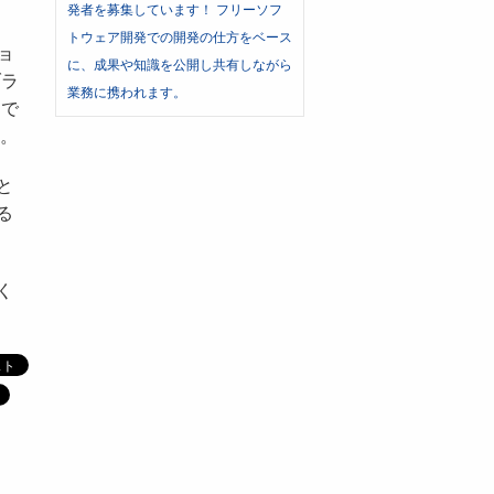
発者を募集しています！ フリーソフ
トウェア開発での開発の仕方をベース
ョ
に、成果や知識を公開し共有しながら
ブラ
業務に携われます。
】
で
。
と
る
く