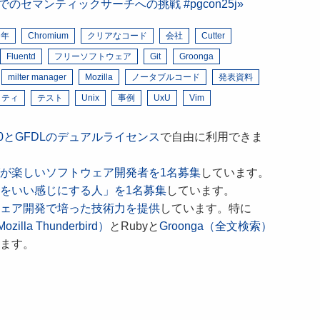
eSQLでのセマンティックサーチへの挑戦 #pgcon25j
周年
Chromium
クリアなコード
会社
Cutter
Fluentd
フリーソフトウェア
Git
Groonga
milter manager
Mozilla
ノータブルコード
発表資料
リティ
テスト
Unix
事例
UxU
Vim
 4.0とGFDLのデュアルライセンス
で自由に利用できま
が楽しいソフトウェア開発者を1名募集
しています。
をいい感じにする人」を1名募集
しています。
ェア開発で培った技術力を提供
しています。特に
ozilla Thunderbird）
とRubyと
Groonga（全文検索）
ます。